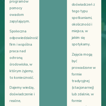
programów
doświadczeń z
pomocy
tego typu
owadom
spotkaniami,
zapylającym.
okoliczności i
miejsca, w
Społeczna
jakim się
odpowiedzialność
spotykamy.
firm i wspólna
praca nad
Zajęcia mogą
ochroną
być
środowiska, w
prowadzone w
którym żyjemy,
formie
to konieczność.
tradycyjnej
(stacjonarnej)
Dajemy wiedzę,
lub zdalnie, w
doświadczenie i
formie
realne,