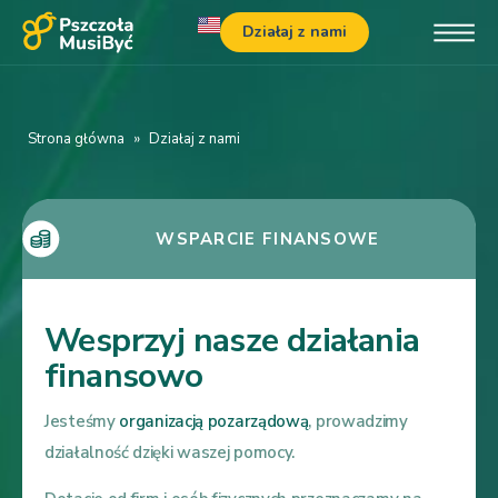
Działaj z nami
Strona główna
»
Działaj z nami
WSPARCIE FINANSOWE
Wesprzyj nasze działania
finansowo
Jesteśmy
organizacją pozarządową
, prowadzimy
działalność dzięki waszej pomocy.