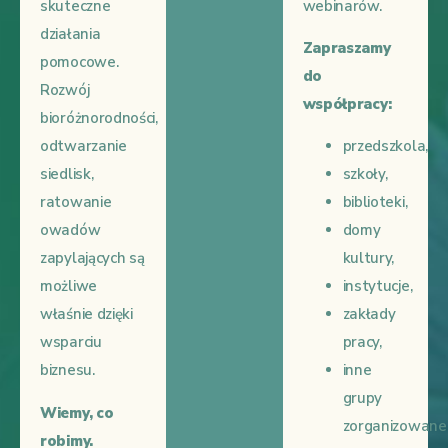
webinarów.
skuteczne
działania
Zapraszamy
pomocowe.
do
Rozwój
współpracy:
bioróżnorodności,
odtwarzanie
przedszkola,
siedlisk,
szkoły,
ratowanie
biblioteki,
owadów
domy
zapylających są
kultury,
możliwe
instytucje,
właśnie dzięki
zakłady
wsparciu
pracy,
biznesu.
inne
grupy
Wiemy, co
zorganizowane
robimy.