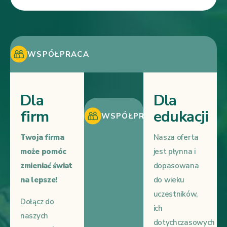
WSPÓŁPRACA
Dla
Dla
firm
edukacji
WSPÓŁPRACA
Twoja firma
Nasza oferta
może pomóc
jest płynna i
zmieniać świat
dopasowana
na lepsze!
do wieku
uczestników,
Dołącz do
ich
naszych
dotychczasowych