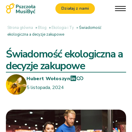
Działaj z nami
Strona główna
»
Blog
»
Ekologia i Ty
»
Świadomość
ekologiczna a decyzje zakupowe
Świadomość ekologiczna a
decyzje zakupowe
Hubert Wołoszyn
5 listopada, 2024