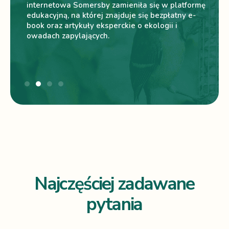
internetowa Somersby zamieniła się w platformę
ob
y.
edukacyjną, na której znajduje się bezpłatny e-
wł
nej z
book oraz artykuły eksperckie o ekologii i
on 
owadach zapylających.
so
śr
Najczęściej zadawane
pytania