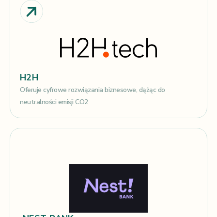
H2H
Oferuje cyfrowe rozwiązania biznesowe, dążąc do
neutralności emisji CO2