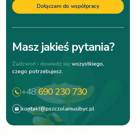
Dołączam do współpracy
Masz jakieś pytania?
Zadzwoń i dowiedz się
wszystkiego,
czego potrzebujesz.
+48
690 230 730
kontakt@pszczolamusibyc.pl