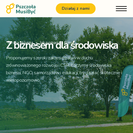
Działaj z nami
Z biznesem dla środowiska
Strona główna
»
Jak pomagają firmy?
Proponujemy szeroki zakres działań w duchu
zrównoważonego rozwoju i CSR. Łączymy środowiska
biznesu, NGO, samorządów i edukacji, by działać skutecznie i
wielopoziomowo.