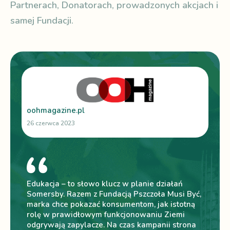
Partnerach, Donatorach, prowadzonych akcjach i
samej Fundacji.
oohmagazine.pl
soz
26 czerwca 2023
26 
,
Edukacja – to słowo klucz w planie działań
An
Somersby. Razem z Fundacją Pszczoła Musi Być,
ed
marka chce pokazać konsumentom, jak istotną
„P
e
rolę w prawidłowym funkcjonowaniu Ziemi
ma
órą
odgrywają zapylacze. Na czas kampanii strona
pr