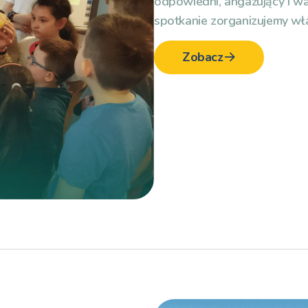
odpowiedni, angażujący i w
spotkanie zorganizujemy wła
Zobacz