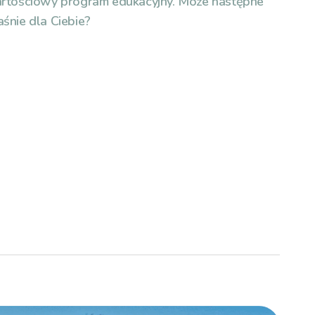
artościowy program edukacyjny. Może następne
śnie dla Ciebie?