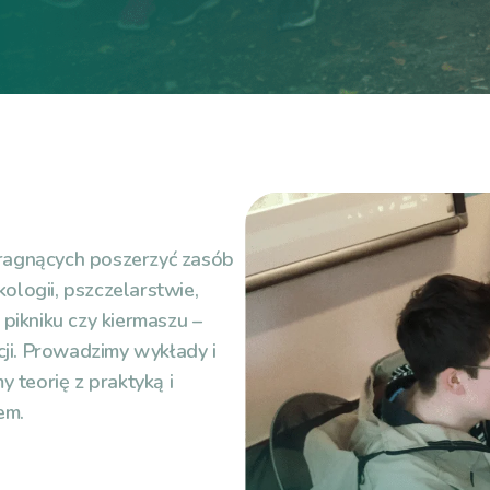
pragnących poszerzyć zasób
ologii, pszczelarstwie,
 pikniku czy kiermaszu –
ji. Prowadzimy wykłady i
y teorię z praktyką i
em.