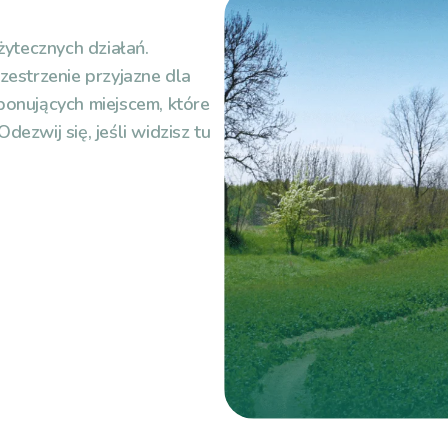
ytecznych działań.
estrzenie przyjazne dla
onujących miejscem, które
dezwij się, jeśli widzisz tu