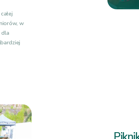
całej
eniorów, w
 dla
bardziej
Pikni