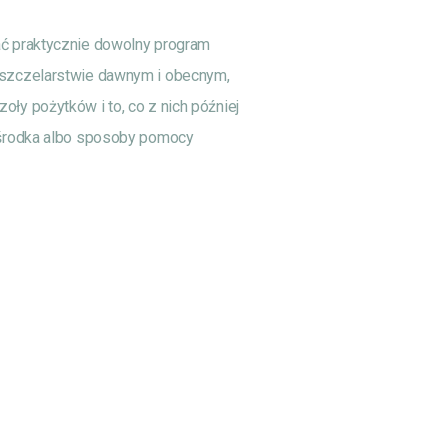
ać praktycznie dowolny program
pszczelarstwie dawnym i obecnym,
ły pożytków i to, co z nich później
d środka albo sposoby pomocy