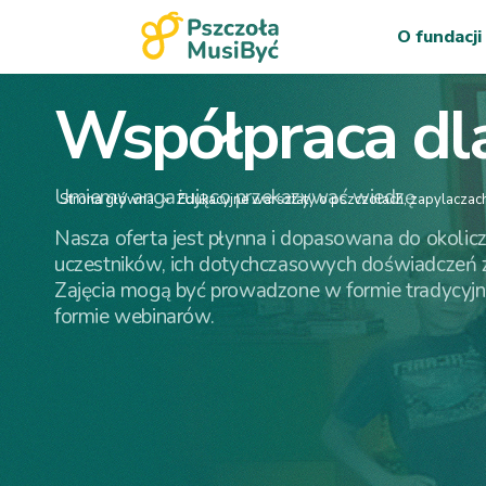
O fundacji
Współpraca dla 
Umiemy angażująco przekazywać wiedzę
Strona główna
»
Edukacyjne warsztaty o pszczołach, zapylaczach i
Nasza oferta jest płynna i dopasowana do okoliczn
uczestników, ich dotychczasowych doświadczeń z
Zajęcia mogą być prowadzone w formie tradycyjnej
formie webinarów.