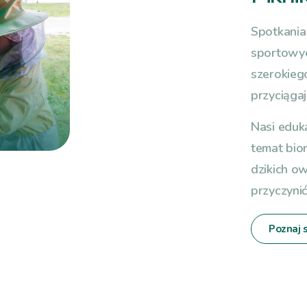
Spotkania
sportowyc
szerokieg
przyciągaj
Nasi eduk
temat bio
dzikich o
przyczyni
Poznaj 