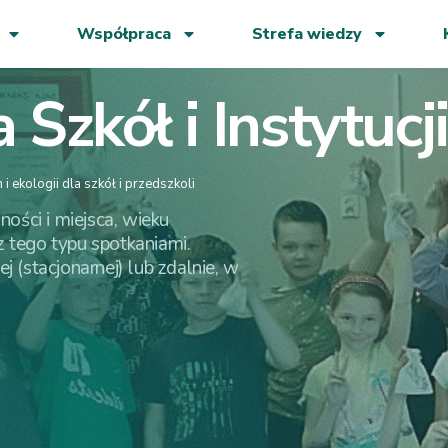
Współpraca
Strefa wiedzy
Szkół i Instytucj
 ekologii dla szkół i przedszkoli
ości i miejsca, wieku
 tego typu spotkaniami.
 (stacjonarnej) lub zdalnie, w