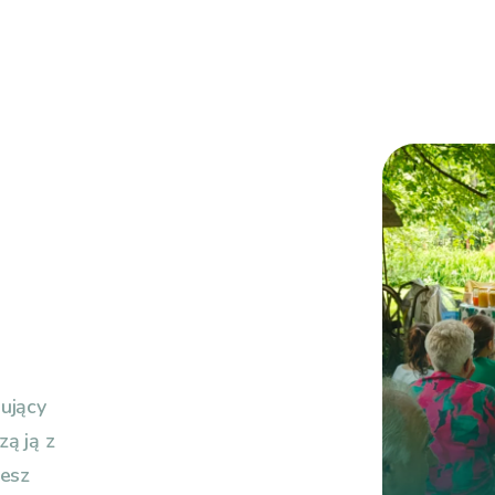
ujący
zą ją z
iesz