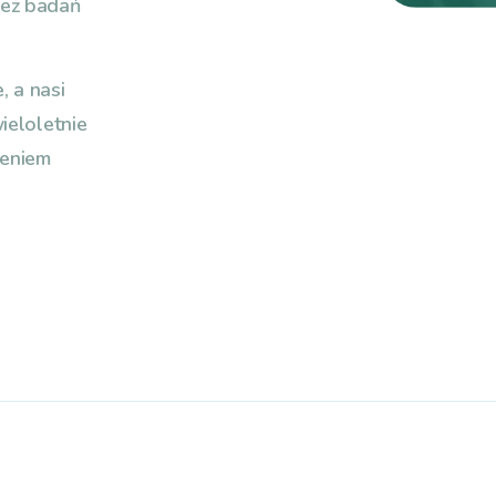
też badań
, a nasi
ieloletnie
ieniem