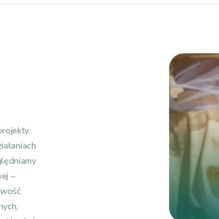
rojekty
ziałaniach
ględniamy
ej –
iwość
nych,