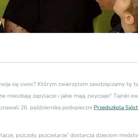
ozwija się owoc? Którym zwierzętom zawdzięczamy tę t
e mieszkają zapylacze i jakie mają zwyczaje? Tajniki 
oznawali 26. października podopieczni
Przedszkola Sióst
lacze, pszczoły, pszczelarze” dostarcza dzieciom mnós