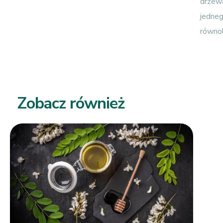
drzewa
jedneg
równol
Zobacz również