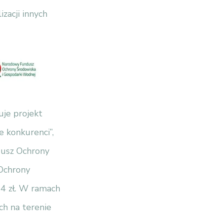
izacji innych
uje projekt
e konkurenci”,
dusz Ochrony
Ochrony
04 zł. W ramach
ch na terenie