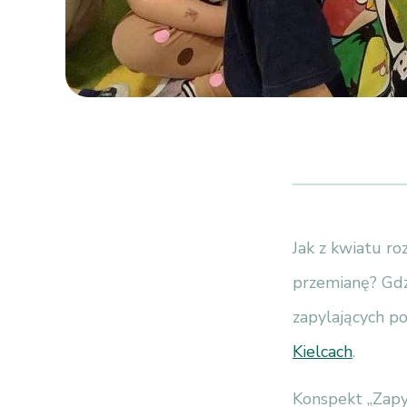
Jak z kwiatu r
przemianę? Gdzi
zapylających p
Kielcach
.
Konspekt „Zapy