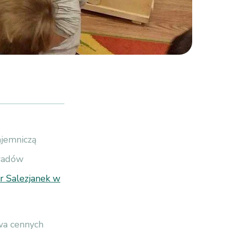
ajemniczą
owadów
r Salezjanek w
twa cennych