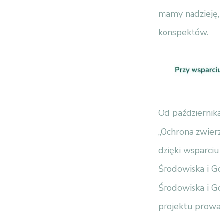
mamy nadzieję, 
konspektów.
Od października
„Ochrona zwierz
dzięki wsparci
Środowiska i G
Środowiska i G
projektu prowad