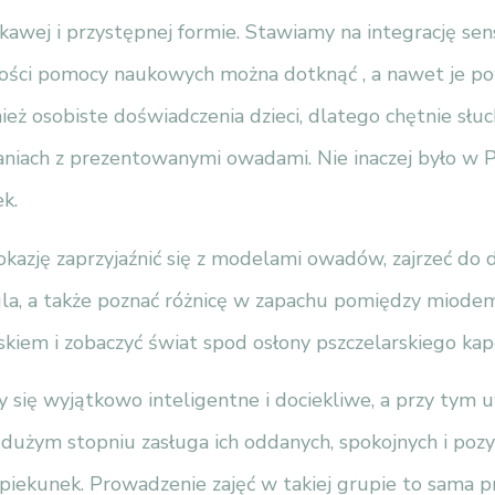
ekawej i przystępnej formie. Stawiamy na integrację sen
ości pomocy naukowych można dotknąć , a nawet je po
ież osobiste doświadczenia dzieci, dlatego chętnie słu
tkaniach z prezentowanymi owadami. Nie inaczej było w 
ek.
okazję zaprzyjaźnić się z modelami owadów, zajrzeć do
 ula, a także poznać różnicę w zapachu pomiędzy miodem
kiem i zobaczyć świat spod osłony pszczelarskiego kap
ły się wyjątkowo inteligentne i dociekliwe, a przy tym 
 dużym stopniu zasługa ich oddanych, spokojnych i poz
piekunek. Prowadzenie zajęć w takiej grupie to sama p