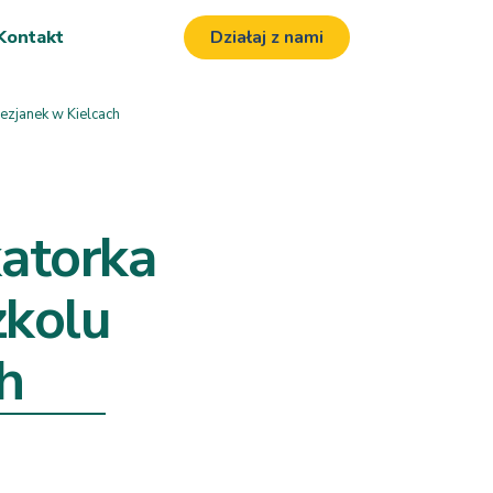
Kontakt
Działaj z nami
ezjanek w Kielcach
atorka
zkolu
h