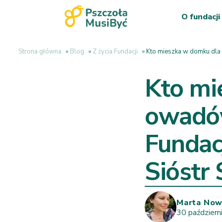
O fundacji
Strona główna
»
Blog
»
Z życia Fundacji
»
Kto mieszka w domku dla 
Kto mi
owadów
Fundac
Sióstr
Marta No
30 październ