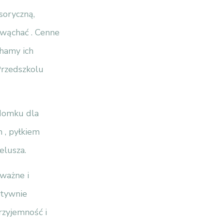
soryczną,
wąchać . Cenne
chamy ich
Przedszkolu
 domku dla
 , pyłkiem
elusza.
uważne i
ytywnie
rzyjemność i