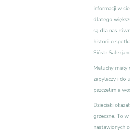
informacji w ci
dlatego większ
są dla nas równ
historii o spo
Sióstr Salezjan
Maluchy miały 
zapylaczy i do
pszczelim a wos
Dzieciaki okaza
grzeczne. To w
nastawionych o