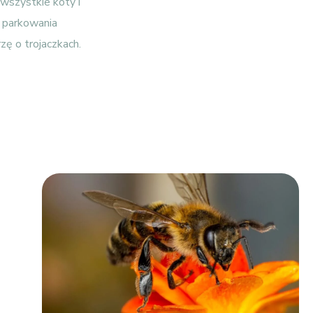
 wszystkie koty i
ę parkowania
zę o trojaczkach.