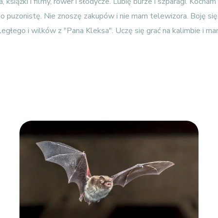
, książki i filmy, rower i słodycze. Lubię burze i szparagi. Kocham
o puzonistę. Nie znoszę zakupów i nie mam telewizora. Boję si
egłego i wilków z "Pana Kleksa". Uczę się grać na kalimbie i mar