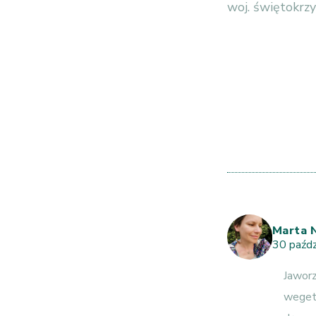
woj. świętokrzy
Marta 
30 paźdz
Jaworz
wegeta