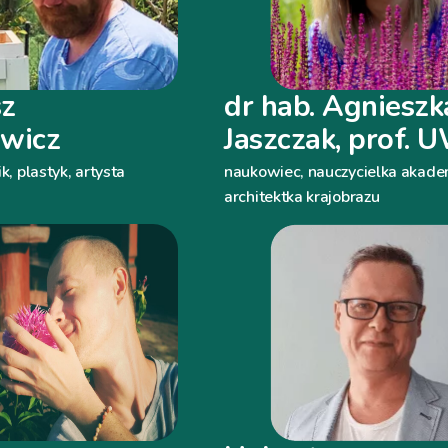
sz
dr hab. Agnieszk
ewicz
Jaszczak, prof.
ik, plastyk, artysta
naukowiec, nauczycielka akade
architektka krajobrazu