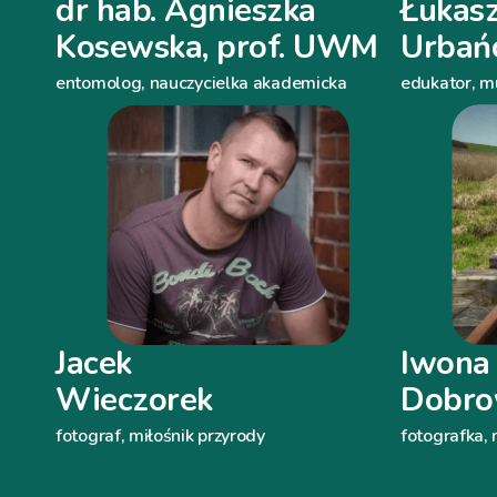
dr hab. Agnieszka
Łukas
Kosewska, prof. UWM
Urbań
entomolog, nauczycielka akademicka
edukator, mu
Jacek
Iwona
Wieczorek
Dobro
fotograf, miłośnik przyrody
fotografka, 