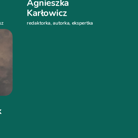
Agnieszka
Karłowicz
sz
redaktorka, autorka, ekspertka
k