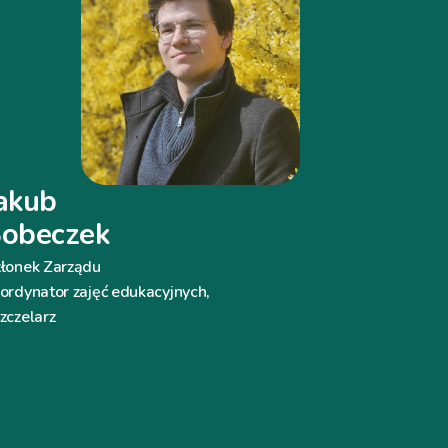
akub
obeczek
łonek Zarządu
ordynator zajęć edukacyjnych,
zczelarz