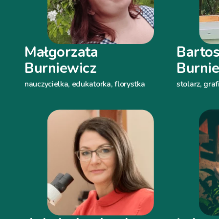
Małgorzata
Barto
Burniewicz
Burni
nauczycielka, edukatorka, florystka
stolarz, graf