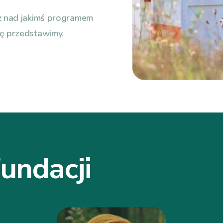
ż nad jakimś programem
ę przedstawimy.
undacji