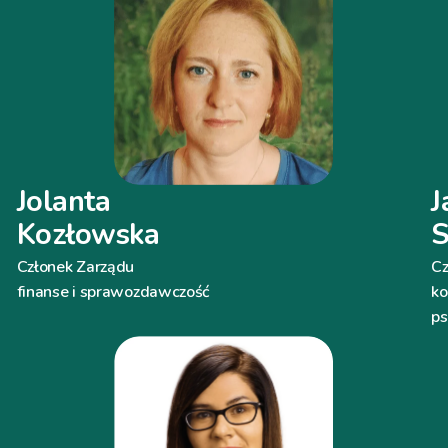
Jolanta
J
Kozłowska
S
Członek Zarządu
Cz
finanse i sprawozdawczość
ko
ps