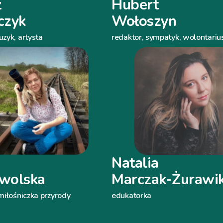
z
Hubert
czyk
Wołoszyn
zyk, artysta
redaktor, sympatyk, wolontariu
Natalia
wolska
Marczak-Żurawi
miłośniczka przyrody
edukatorka