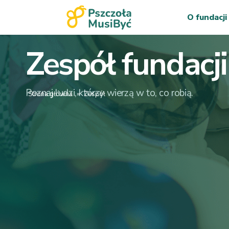
O fundacji
Zespół fundacji
Poznaj ludzi, którzy wierzą w to, co robią.
Strona główna
»
Zespół