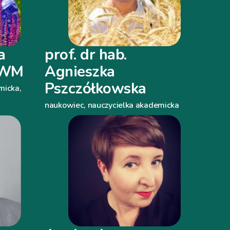
a
prof. dr hab.
 UWM
Agnieszka
Pszczółkowska
micka,
naukowiec, nauczycielka akademicka