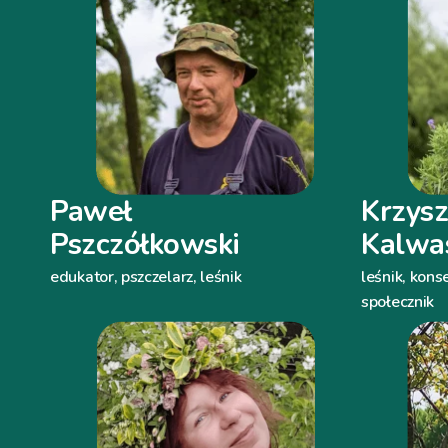
Paweł
Krzysz
Pszczółkowski
Kalwas
edukator, pszczelarz, leśnik
leśnik, kons
społecznik