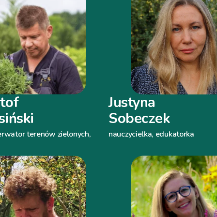
tof
Justyna
iński
Sobeczek
erwator terenów zielonych,
nauczycielka, edukatorka