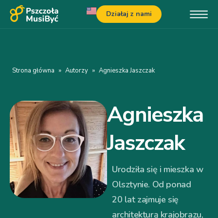
Działaj z nami
Strona główna
»
Autorzy
»
Agnieszka Jaszczak
Agnieszka
Jaszczak
Urodziła się i mieszka w
Olsztynie. Od ponad
20 lat zajmuje się
architekturą krajobrazu,