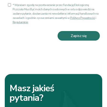
* Wyrażam zgodę na przetwarzanie przez Fundację Ekologiczną
Pszczoła Musi Być moich danych osobowych w celu odpowiedzi na
zadane pytanie, dostarczania mi newslettera i informacji handlowych na
zasadach i zgodnie z pouczeniami zawartymi w
Polityce Prywatności
i
Regulaminie
.
Zapisz się
Masz jakieś
pytania?