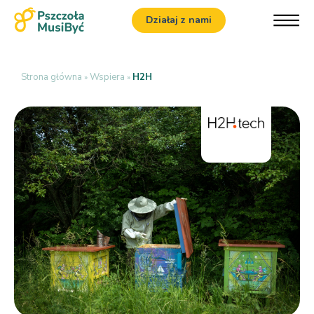
Działaj z nami
Strona główna
Wspiera
H2H
»
»