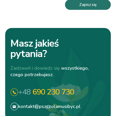
Zapisz się
Masz jakieś
pytania?
Zadzwoń i dowiedz się
wszystkiego,
czego potrzebujesz.
+48
690 230 730
kontakt@pszczolamusibyc.pl