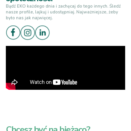
Bądź EKO każdego dnia i zachęcaj do tego innych. Śledź
nasze profile, lajkuj i udostępniaj. Najważniejsze, żeby
było nas jak najwięcej.
Chcesz być na bieżąco?