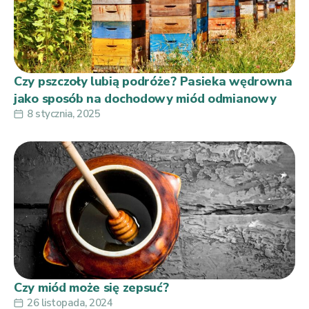
Czy pszczoły lubią podróże? Pasieka wędrowna
jako sposób na dochodowy miód odmianowy
8 stycznia, 2025
Czy miód może się zepsuć?
26 listopada, 2024