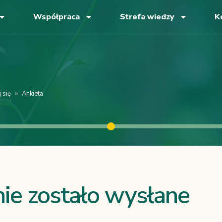
Współpraca
Strefa wiedzy
K
 się
»
Ankieta
ie zostało wysłane