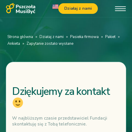
Działaj z nami
Strona główna
»
Działaj z nami
»
Pasieka firmowa
»
Pakiet
»
Ankieta
»
Zapytanie zostało wysłane
Dziękujemy za kontakt
W najbliższym czasie przedstawiciel Fundacji
skontaktuję się z Tobą telefonicznie.