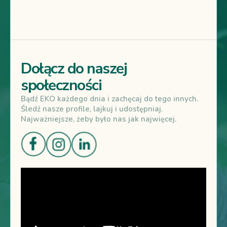
Dołącz do naszej
społeczności
Bądź EKO każdego dnia i zachęcaj do tego innych.
Śledź nasze profile, lajkuj i udostępniaj.
Najważniejsze, żeby było nas jak najwięcej.