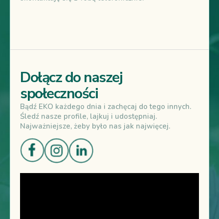
Dołącz do naszej
społeczności
Bądź EKO każdego dnia i zachęcaj do tego innych.
Śledź nasze profile, lajkuj i udostępniaj.
Najważniejsze, żeby było nas jak najwięcej.