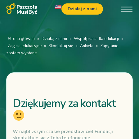
Działaj z nami
Strona główna
»
Działaj z nami
»
Współpraca dla edukacji
»
Zajęcia edukacyjne
»
Skontaktuj się
»
Ankieta
»
Zapytanie
zostało wysłane
Dziękujemy za kontakt
W najbliższym czasie przedstawiciel Fundacji
skontaktuję się z Tobą telefonicznie.