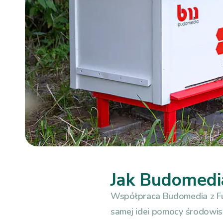
Jak Budomedi
Współpraca Budomedia z Fu
samej idei pomocy środowisk