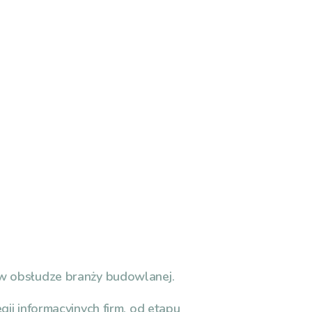
 w obsłudze branży budowlanej.
gii informacyjnych firm, od etapu