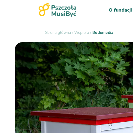
O fundacji
Strona główna
Wspiera
Budomedia
»
»