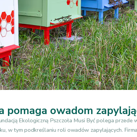
a pomaga owadom zapylaj
ndacją Ekologiczną Pszczoła Musi Być polega przede 
u, w tym podkreślaniu roli owadów zapylających. Firma