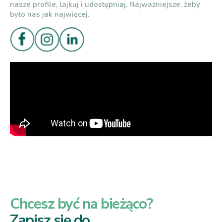
nasze profile, lajkuj i udostępniaj. Najważniejsze, żeby
było nas jak najwięcej.
Chcesz być na bieżąco?
Zapisz się do