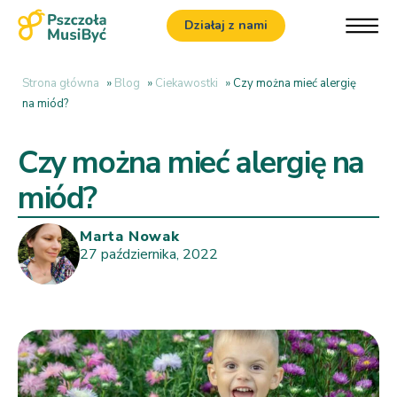
Działaj z nami
Strona główna
»
Blog
»
Ciekawostki
»
Czy można mieć alergię
na miód?
Czy można mieć alergię na
miód?
Marta Nowak
27 października, 2022