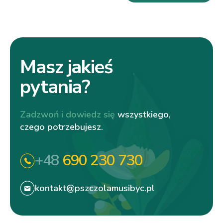
Masz jakieś
pytania?
Zadzwoń i dowiedz się
wszystkiego,
czego potrzebujesz.
+48
690 230 730
kontakt@pszczolamusibyc.pl