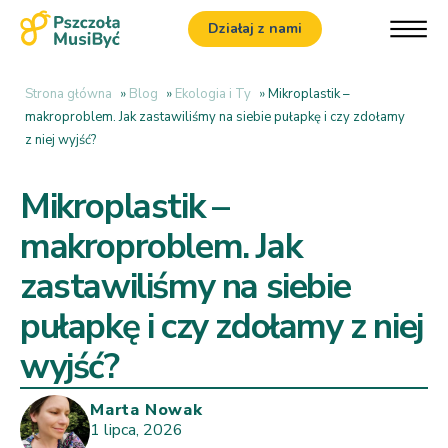
Działaj z nami
Strona główna
»
Blog
»
Ekologia i Ty
»
Mikroplastik –
makroproblem. Jak zastawiliśmy na siebie pułapkę i czy zdołamy
z niej wyjść?
Mikroplastik –
makroproblem. Jak
zastawiliśmy na siebie
pułapkę i czy zdołamy z niej
wyjść?
Marta Nowak
1 lipca, 2026