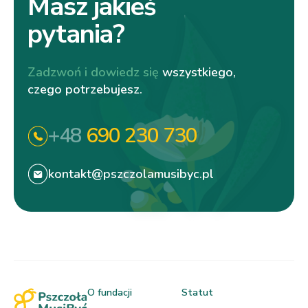
Masz jakieś
pytania?
Zadzwoń i dowiedz się
wszystkiego,
czego potrzebujesz.
+48
690 230 730
kontakt@pszczolamusibyc.pl
O fundacji
Statut