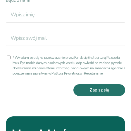
Bądź z nami!
* Wyrażam zgodę na przetwarzanie przez Fundację Ekologiczną Pszczoła
Musi Być moich danych osobowych w celu odpowiedzi na zadane pytanie,
dostarczania mi newslettera i informacji handlowych na zasadach i zgodnie z
pouczeniami zawartymi w
Polityce Prywatności
i
Regulaminie
.
Zapisz się