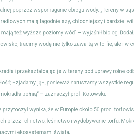
lokalnej poprzez wspomaganie obiegu wody. „Tereny w są
dłowych mają łagodniejszy, chłodniejszy i bardziej wil
 mają też wyższe poziomy wód” – wyjaśnił biolog. Dodał,
wisko, tracimy wodę nie tylko zawartą w torfie, ale i w 
adła i przekształcając je w tereny pod uprawy rolne od
łość; +zjadamy ją+, ponieważ naruszamy wszystkie reg
 mokradła pełnią” – zaznaczył prof. Kotowski.
e przytoczył wynika, że w Europie około 50 proc. torfowis
h przez rolnictwo, leśnictwo i wydobywanie torfu. Mokr
inącymi ekosystemami świata.