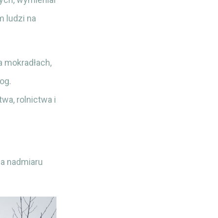
 ludzi na
a mokradłach,
og.
a, rolnictwa i
ia nadmiaru