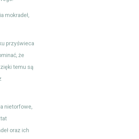
ia mokradeł,
oku przyświeca
minać, że
dzięki temu są
z
a nietorfowe,
tat
eł oraz ich