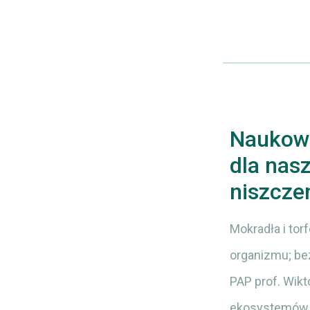
Naukowi
dla nas
niszcze
Mokradła i tor
organizmu; bez
PAP prof. Wik
ekosystemów,