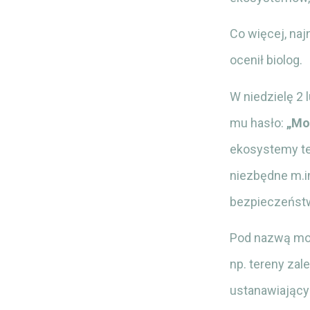
Co więcej, na
ocenił biolog.
W niedzielę 2
mu hasło:
„Mok
ekosystemy te
niezbędne m.i
bezpieczeńst
Pod nazwą mokr
np. tereny za
ustanawiający