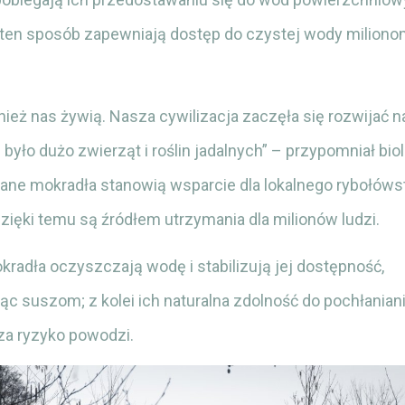
 ten sposób zapewniają dostęp do czystej wody milionom
ież nas żywią. Nasza cywilizacja zaczęła się rozwijać n
 było dużo zwierząt i roślin jadalnych” – przypomniał biol
ne mokradła stanowią wsparcie dla lokalnego rybołówstw
Dzięki temu są źródłem utrzymania dla milionów ludzi.
radła oczyszczają wodę i stabilizują jej dostępność,
ąc suszom; z kolei ich naturalna zdolność do pochłanian
a ryzyko powodzi.