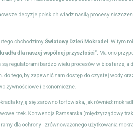
jnowsze decyzje polskich władz nasilą procesy niszczen
 lutego obchodzimy
Światowy Dzień Mokradeł
. W tym r
radła dla naszej wspólnej przyszłości”.
Ma ono przypo
 są regulatorami bardzo wielu procesów w biosferze, a 
n. do tego, by zapewnić nam dostęp do czystej wody ora
wo żywnościowe i ekonomiczne.
adła kryją się zarówno torfowiska, jak również mokradł
lewowe rzek. Konwencja Ramsarska (międzyrządowy trak
 ramy dla ochrony i zrównoważonego użytkowania mokrad