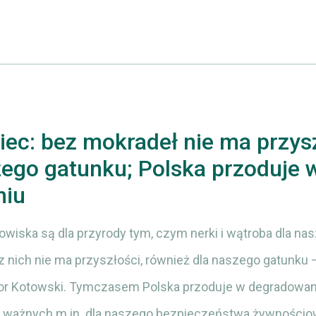
ec: bez mokradeł nie ma przys
zego gatunku; Polska przoduje 
niu
fowiska są dla przyrody tym, czym nerki i wątroba dla na
 nich nie ma przyszłości, również dla naszego gatunku 
tor Kotowski. Tymczasem Polska przoduje w degradowan
 ważnych m.in. dla naszego bezpieczeństwa żywnościo