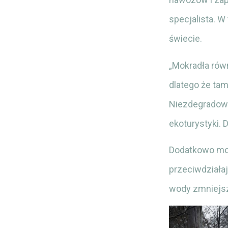
specjalista. W
świecie.
„Mokradła równ
dlatego że tam
Niezdegradowa
ekoturystyki. 
Dodatkowo mok
przeciwdziałaj
wody zmniejsz