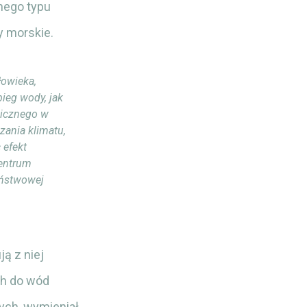
nego typu
y morskie.
łowieka,
ieg wody, jak
nicznego w
zania klimatu,
 efekt
Centrum
aństwowej
ą z niej
ch do wód
ych, wymieniał