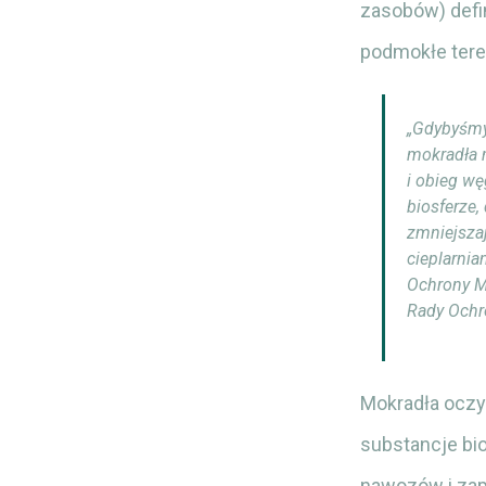
zasobów) defi
podmokłe tere
„Gdybyśmy
mokradła 
i obieg w
biosferze,
zmniejszaj
cieplarnia
Ochrony M
Rady Ochr
Mokradła oczys
substancje bi
nawozów i zap