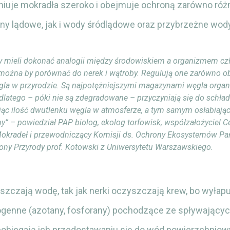
niuje mokradła szeroko i obejmuje ochroną zarówno róż
ny lądowe, jak i wody śródlądowe oraz przybrzeżne wod
 mieli dokonać analogii między środowiskiem a organizmem cz
można by porównać do nerek i wątroby. Regulują one zarówno ob
ęgla w przyrodzie. Są najpotężniejszymi magazynami węgla orga
 dlatego – póki nie są zdegradowane – przyczyniają się do schład
ąc ilość dwutlenku węgla w atmosferze, a tym samym osłabiając
ny” – powiedział PAP biolog, ekolog torfowisk, współzałożyciel 
okradeł i przewodniczący Komisji ds. Ochrony Ekosystemów P
ony Przyrody prof. Kotowski z Uniwersytetu Warszawskiego.
zczają wodę, tak jak nerki oczyszczają krew, bo wyłapuj
ogenne (azotany, fosforany) pochodzące ze spływający
obiegają ich przedostawaniu się do wód powierzchniow