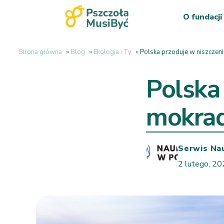
O fundacji
Strona główna
»
Blog
»
Ekologia i Ty
»
Polska przoduje w niszczen
Polska
mokrad
Serwis Na
2 lutego, 2