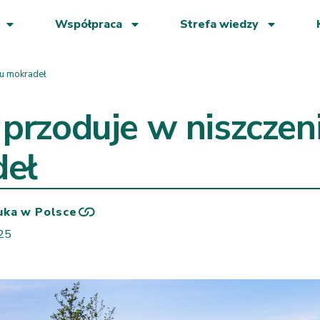
Współpraca
Strefa wiedzy
iu mokradeł
 przoduje w niszczen
eł
uka w Polsce
025