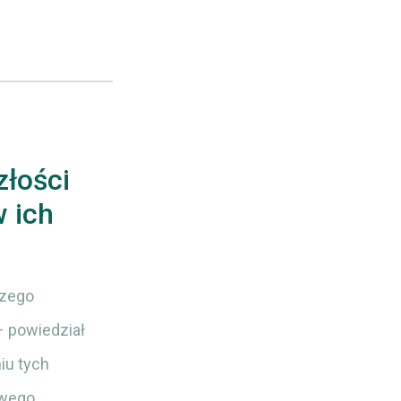
złości
w ich
szego
– powiedział
iu tych
wego.