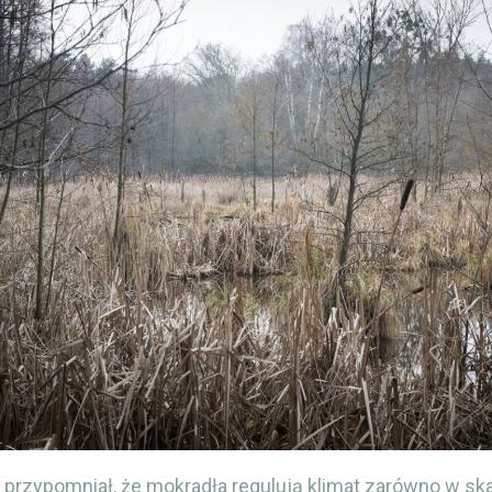
 przypomniał, że mokradła regulują klimat zarówno w skal