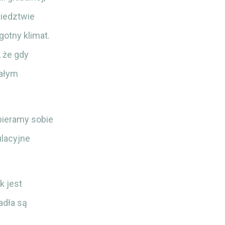
siedztwie
gotny klimat.
 że gdy
całym
bieramy sobie
ulacyjne
k jest
adła są