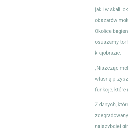
jak i w skali 
obszarów mokra
Okolice bagien
osuszamy torfo
krajobrazie.
„Niszcząc mokr
własną przysz
funkcje, które
Z danych, któr
zdegradowanyc
najszybciej g