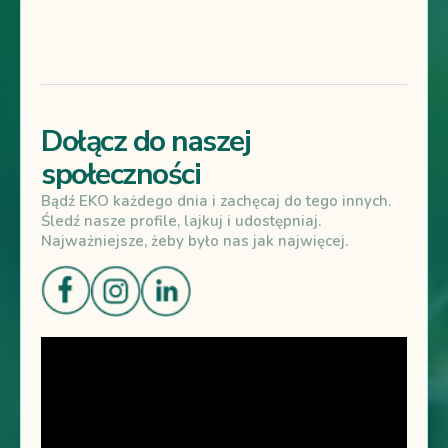
Dołącz do naszej
społeczności
Bądź EKO każdego dnia i zachęcaj do tego innych.
Śledź nasze profile, lajkuj i udostępniaj.
Najważniejsze, żeby było nas jak najwięcej.