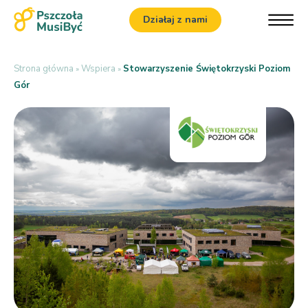
Działaj z nami
Strona główna
Wspiera
Stowarzyszenie Świętokrzyski Poziom
»
»
Gór