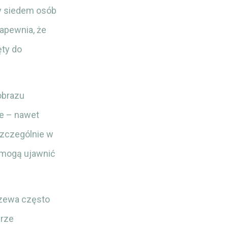
cy siedem osób
zapewnia, że
ty do
jobrazu
ie – nawet
szczególnie w
 mogą ujawnić
rzewa często
brze