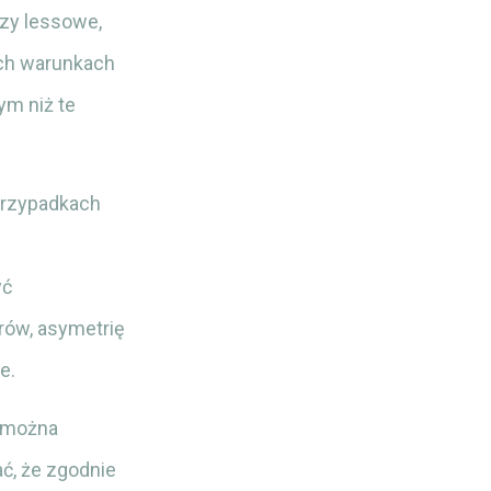
zy lessowe,
ych warunkach
ym niż te
 przypadkach
yć
rów, asymetrię
e.
ą można
ać, że zgodnie