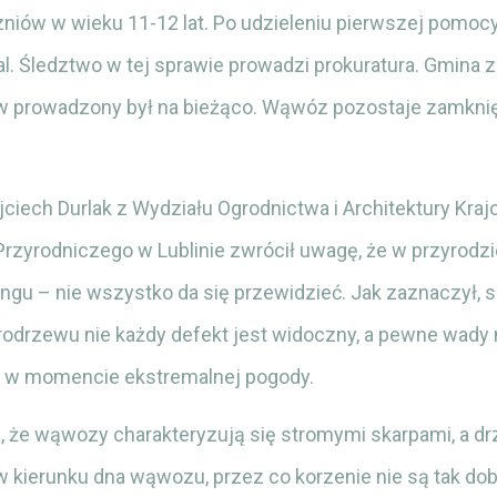
zniów w wieku 11-12 lat. Po udzieleniu pierwszej pomo
al. Śledztwo w tej sprawie prowadzi prokuratura. Gmina 
w prowadzony był na bieżąco. Wąwóz pozostaje zamknię
ojciech Durlak z Wydziału Ogrodnictwa i Architektury Kra
Przyrodniczego w Lublinie zwrócił uwagę, że w przyrodz
ngu – nie wszystko da się przewidzieć. Jak zaznaczył, 
rodrzewu nie każdy defekt jest widoczny, a pewne wady
p. w momencie ekstremalnej pogody.
, że wąwozy charakteryzują się stromymi skarpami, a d
w kierunku dna wąwozu, przez co korzenie nie są tak do