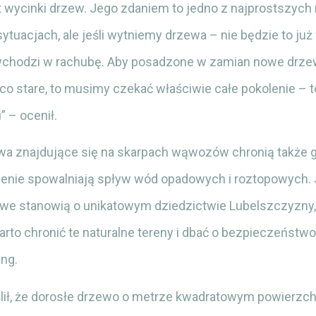
t wycinki drzew. Jego zdaniem to jedno z najprostszych
tuacjach, ale jeśli wytniemy drzewa – nie będzie to ju
wchodzi w rachubę. Aby posadzone w zamian nowe drze
co stare, to musimy czekać właściwie całe pokolenie – to
” – ocenił.
ewa znajdujące się na skarpach wąwozów chronią także g
rzenie spowalniają spływ wód opadowych i roztopowych. 
e stanowią o unikatowym dziedzictwie Lubelszczyzny,
warto chronić te naturalne tereny i dbać o bezpieczeństw
ing.
lił, że dorosłe drzewo o metrze kwadratowym powierzchn