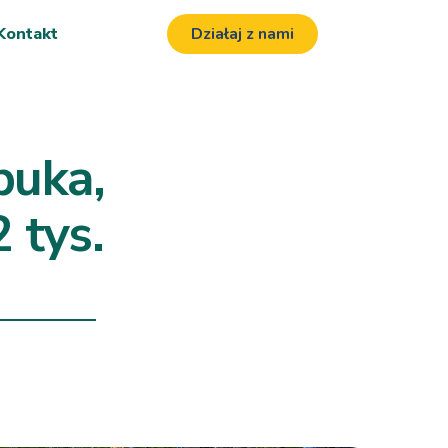
Kontakt
Działaj z nami
buka,
 tys.