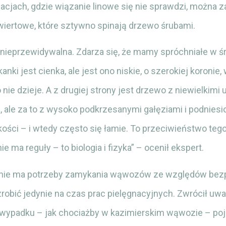
uacjach, gdzie wiązanie linowe się nie sprawdzi, można
wiertowe, które sztywno spinają drzewo śrubami.
 nieprzewidywalna. Zdarza się, że mamy spróchniałe w ś
anki jest cienka, ale jest ono niskie, o szerokiej koronie, 
nie dzieje. A z drugiej strony jest drzewo z niewielkim
, ale za to z wysoko podkrzesanymi gałęziami i podnies
ości – i wtedy często się łamie. To przeciwieństwo teg
ie ma reguły – to biologia i fizyka” – ocenił ekspert.
 nie ma potrzeby zamykania wąwozów ze względów bez
robić jedynie na czas prac pielęgnacyjnych. Zwrócił uwa
wypadku – jak chociażby w kazimierskim wąwozie – poj