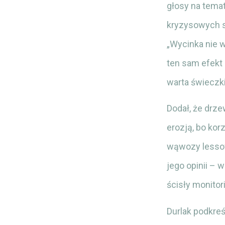
głosy na tema
kryzysowych sy
„Wycinka nie 
ten sam efekt 
warta świeczki
Dodał, że drz
erozją, bo ko
wąwozy lessow
jego opinii – 
ścisły monitor
Durlak podkreś