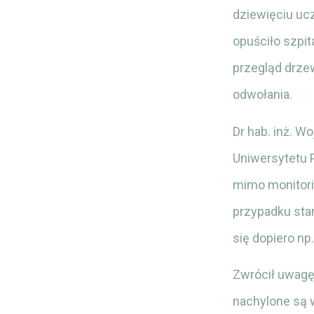
dziewięciu uc
opuściło szpit
przegląd drze
odwołania.
Dr hab. inż. W
Uniwersytetu 
mimo monitori
przypadku sta
się dopiero n
Zwrócił uwagę
nachylone są 