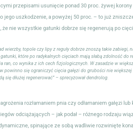
cymi przepisami usunięcie ponad 30 proc. żywej korony
o jego uszkodzenie, a powyżej 50 proc. – to już zniszcz
 że nie wszystkie gatunki dobrze się regenerują po cięc
ad wierzby, topole czy lipy z reguły dobrze znoszą takie zabiegi, 
 gatunki, które po radykalnych cięciach mają słabą zdolność do re
ia ran, co wynika z ich cech fizjologicznych. W zasadzie w więks
 powinno się ograniczyć cięcia gałęzi do grubości nie większej 
dą się dłużej regenerować” – sprecyzował dendrolog.
agrożenia rozłamaniem pnia czy odłamaniem gałęzi lub 
iegów odciążających – jak podał – różnego rodzaju wiąz
dynamiczne, spinające ze sobą wadliwie rozwinięte kona