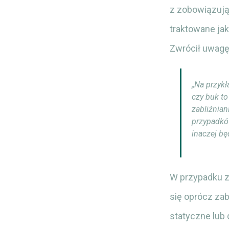
z zobowiązują
traktowane jak
Zwrócił uwagę,
„Na przykł
czy buk to
zabliźnian
przypadków
inaczej bę
W przypadku z
się oprócz zab
statyczne lub 