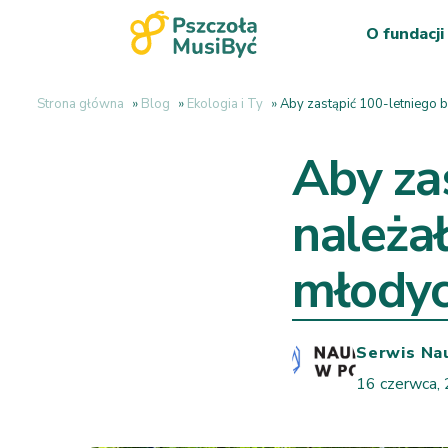
O fundacji
Strona główna
»
Blog
»
Ekologia i Ty
»
Aby zastąpić 100-letniego b
Aby za
należał
młodyc
Serwis Na
16 czerwca,