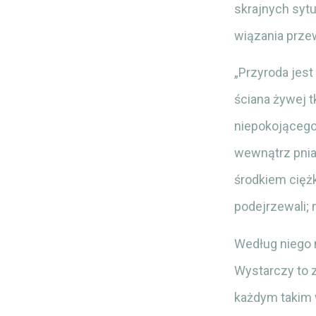
skrajnych syt
wiązania prze
„Przyroda jest
ściana żywej tk
niepokojącego 
wewnątrz pnia
środkiem ciężk
podejrzewali; n
Według niego
Wystarczy to z
każdym takim 