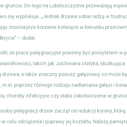
w gruncie. Do tego na Lubelszczyźnie przeważają wąwo
atwo się wypłukuje. „Jednak drzewa sobie radzą w trudn
ając mocniejsze korzenie kotwiące w kierunku przeciwn
krycie” – dodał.
ślił, że prace pielęgnacyjne powinny być priorytetem w
rawidłowości, takich jak: zachwiana statyka, skutkująca
ią drzewa; a także znaczny posusz gałęziowy, co może b
m.in. poprzez różnego rodzaju nadłamania gałęzi i kona
ia, choroby infekcyjne czy słabe zakotwiczenie w grunci
soby pielęgnacji drzew zaczął od redukcji korony, któr
w celu odciążenia i poprawy jej kształtu. Należy pamięt