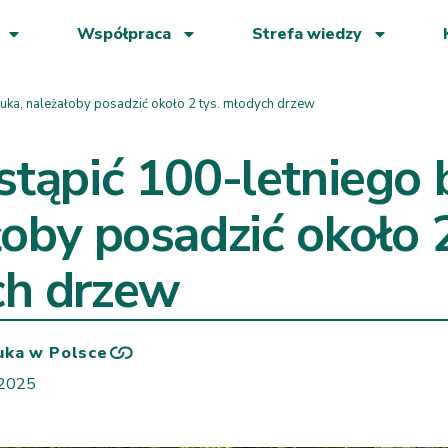
Współpraca
Strefa wiedzy
uka, należałoby posadzić około 2 tys. młodych drzew
stąpić 100-letniego 
oby posadzić około 2
h drzew
uka w Polsce
 2025