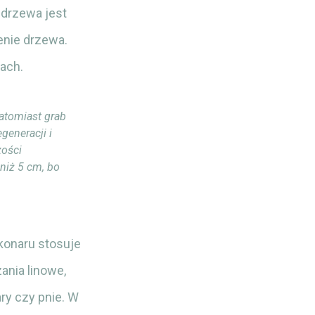
 drzewa jest
enie drzewa.
iach.
natomiast grab
generacji i
zości
niż 5 cm, bo
konaru stosuje
ania linowe,
ry czy pnie. W