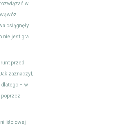
 rozwiązań w
ż wąwóz.
wa osiągnęły
 nie jest gra
runt przed
Jak zaznaczył,
 dlatego – w
o poprzez
i liściowej