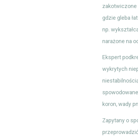
zakotwiczone 
gdzie gleba ł
np. wykształc
narażone na od
Ekspert podkre
wykrytych niep
niestabilnośc
spowodowane, 
koron, wady pn
Zapytany o spo
przeprowadzić 