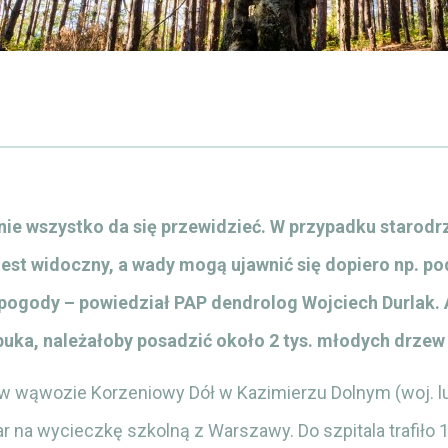
nie wszystko da się przewidzieć. W przypadku starodr
jest widoczny, a wady mogą ujawnić się dopiero np. p
pogody – powiedział PAP dendrolog Wojciech Durlak. 
buka, należałoby posadzić około 2 tys. młodych drzew
w wąwozie Korzeniowy Dół w Kazimierzu Dolnym (woj. lu
 na wycieczkę szkolną z Warszawy. Do szpitala trafiło 