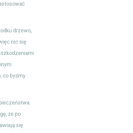
 zastosować
rodku drzewo,
więc nic się
i uszkodzeniami
ionym
o, co byśmy
pieczeństwa.
gę, że po
awiają się