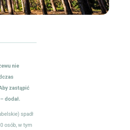
zewu nie
odczas
Aby zastąpić
 – dodał.
belskie) spadł
10 osób, w tym