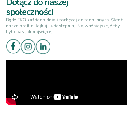
Dołącz do naszej
społeczności
Bądź EKO każdego dnia i zachęcaj do tego innych. Śledź
nasze profile, lajkuj i udostępniaj. Najważniejsze, żeby
było nas jak najwięcej.