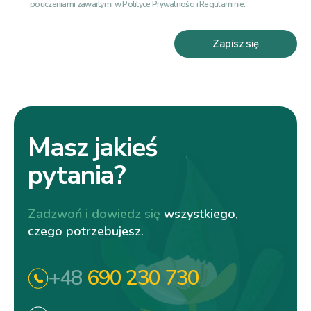
pouczeniami zawartymi w
Polityce Prywatności
i
Regulaminie
.
Zapisz się
Masz jakieś
pytania?
Zadzwoń i dowiedz się
wszystkiego,
czego potrzebujesz.
+48
690 230 730