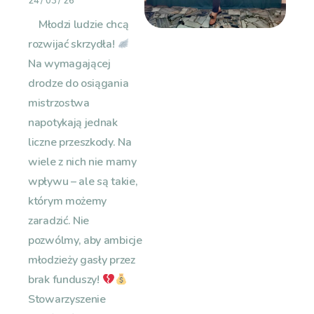
24 / 03 / 26
Młodzi ludzie chcą
rozwijać skrzydła!
Na wymagającej
drodze do osiągania
mistrzostwa
napotykają jednak
liczne przeszkody. Na
wiele z nich nie mamy
wpływu – ale są takie,
którym możemy
zaradzić. Nie
pozwólmy, aby ambicje
młodzieży gasły przez
brak funduszy!
Stowarzyszenie