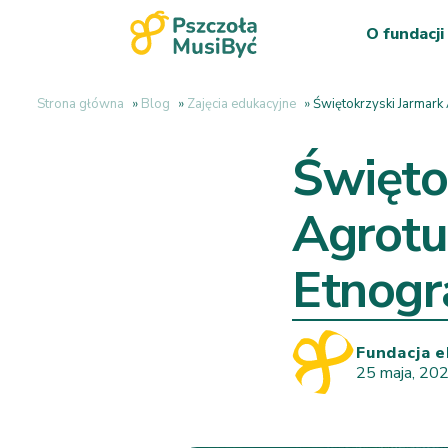
O fundacji
Strona główna
»
Blog
»
Zajęcia edukacyjne
»
Świętokrzyski Jarmark
Święto
Agrotu
Etnogr
Fundacja e
25 maja, 20