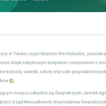
czny w Tokarni, część Muzeum Wsi Kieleckiej , pozwala 
strzeni dzięki zabytkowym budynkom i eksponatom z róż
ane kościoły, wiatraki, szkoły oraz całe gospodarstwa po
odków
.
jącym miejscu odbędzie się Świętokrzyski Jarmark Agr
przez Urząd Marszałkowski Województwa Świętokrzyski