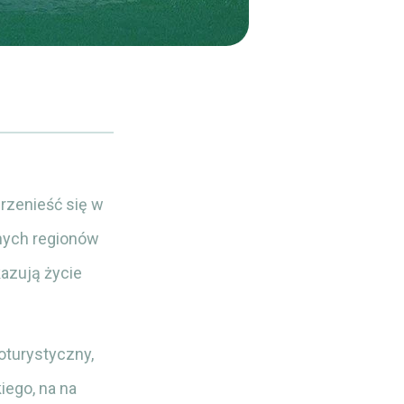
przenieść się w
nych regionów
kazują życie
oturystyczny,
ego, na na