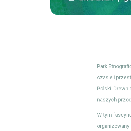
Park Etnografi
czasie i prze
Polski. Drewni
naszych prz
W tym fascynu
organizowany 