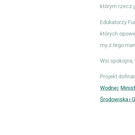
którym rzecz 
Edukatorzy Fu
których opowie
my z tego ma
Wsi spokojna
Projekt dofin
Wodnej
,
Minis
Środowiska i 