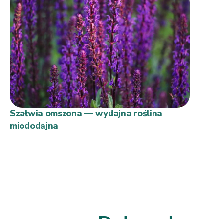
Szałwia omszona — wydajna roślina
miododajna