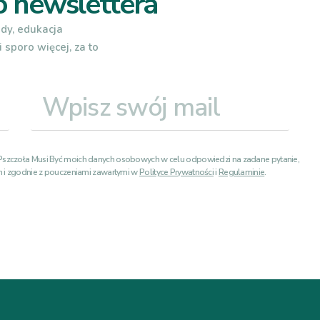
o newslettera
ody, edukacja
i sporo więcej, za to
 Pszczoła Musi Być moich danych osobowych w celu odpowiedzi na zadane pytanie,
ch i zgodnie z pouczeniami zawartymi w
Polityce Prywatności
i
Regulaminie
.