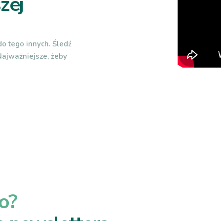
zej
o tego innych. Śledź
 Najważniejsze, żeby
o?