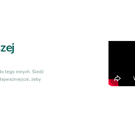
zej
o tego innych. Śledź
 Najważniejsze, żeby