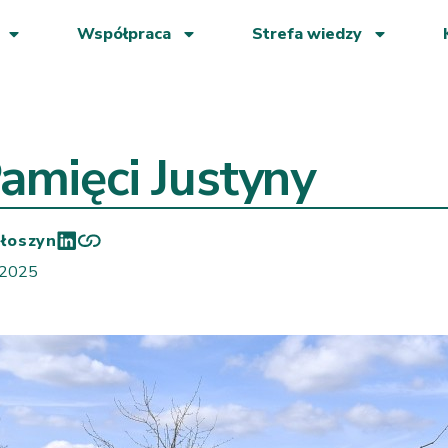
Współpraca
Strefa wiedzy
Pamięci Justyny
łoszyn
 2025