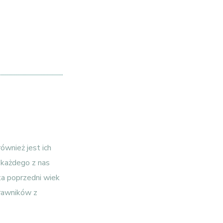
również jest ich
 każdego z nas
ta poprzedni wiek
trawników z