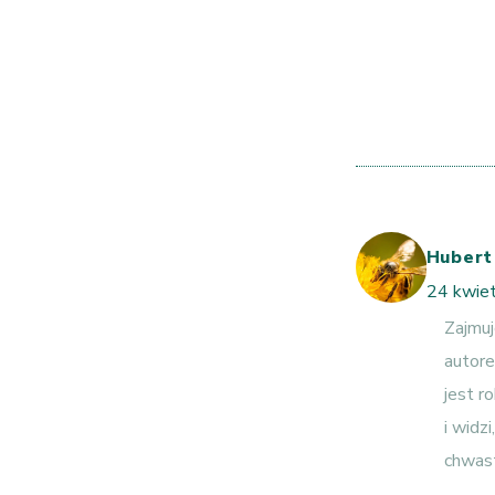
Hubert
24 kwiet
Zajmuj
autore
jest r
i widz
chwast