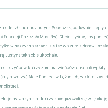
ku odeszła od nas Justyna Sobeczek, cudownie ciepły cz
 Fundacji Pszczoła Musi Być. Chcielibyśmy, aby pamięć 
 tylko w naszych sercach, ale też w szumie drzew i szeleśc
órą Justyna tak sobie ukochała.
iu darczyńców, którzy zamiast wieńców dokonali wpłaty 
iśmy stworzyć Aleję Pamięci w Łężanach, w której zasad
bnolistnej.
ękujemy wszystkim, którzy zaangażowali się w tę akcję i
y, zapraszamy na fotorelację z sadzenia Alei.