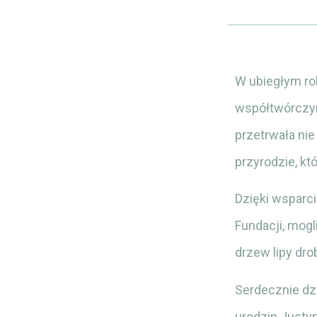
W ubiegłym ro
współtwórczyni
przetrwała nie
przyrodzie, kt
Dzięki wsparc
Fundacji, mogl
drzew lipy dro
Serdecznie dzi
urodzin Justyn