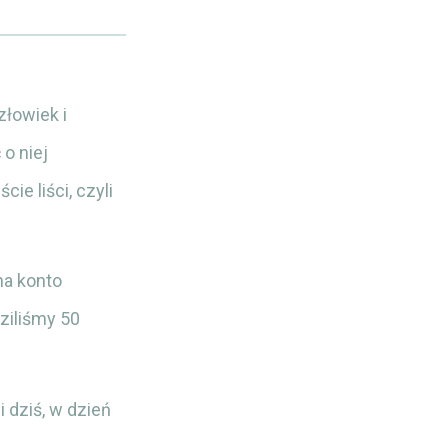
łowiek i
o niej
ie liści, czyli
na konto
ziliśmy 50
 dziś, w dzień