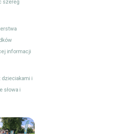
c szereg
terstwa
odków
j informacji
 dzieciakami i
e słowa i