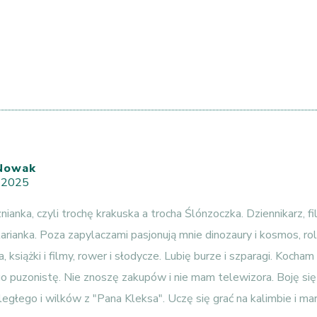
Nowak
, 2025
nianka, czyli trochę krakuska a trocha Ślónzoczka. Dziennikarz, fi
rianka. Poza zapylaczami pasjonują mnie dinozaury i kosmos, rol
, książki i filmy, rower i słodycze. Lubię burze i szparagi. Kocham
o puzonistę. Nie znoszę zakupów i nie mam telewizora. Boję si
egłego i wilków z "Pana Kleksa". Uczę się grać na kalimbie i mar