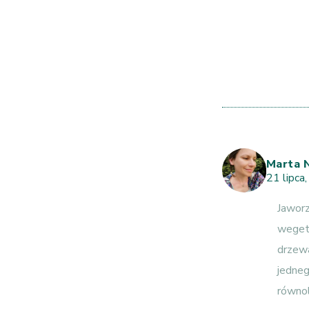
Marta 
21 lipca
Jaworz
wegeta
drzewa
jedneg
równol