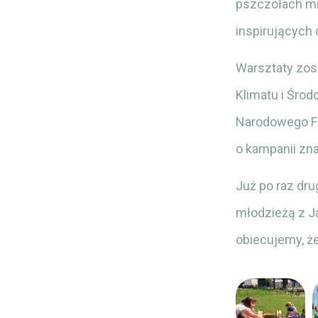
pszczołach mi
inspirujących
Warsztaty zos
Klimatu i Środ
Narodowego Fu
o kampanii zna
Już po raz dru
młodzieżą z Ja
obiecujemy, ż