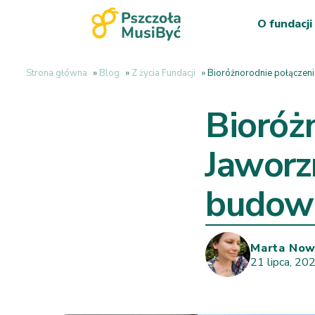
O fundacji
Strona główna
»
Blog
»
Z życia Fundacji
»
Bioróżnorodnie połączen
Bioróż
Jaworz
budowa
Marta No
21 lipca, 20