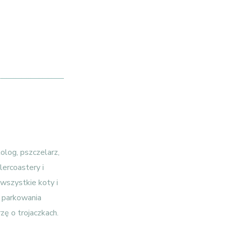
lolog, pszczelarz,
lercoastery i
 wszystkie koty i
ę parkowania
zę o trojaczkach.