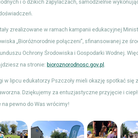
odnych i o dzikich zapylaczach, samodzielnie wykonują
 doświadczeń.
tały zrealizowane w ramach kampanii edukacyjnej Minis
owiska „Bioróżnorodnie połączeni”, sfinansowanej ze śr
nduszu Ochrony Środowiska i Gospodarki Wodnej. Więce
jdziesz na stronie:
bioroznorodnosc.gov.pl
.
gi w lipcu edukatorzy Pszczoły mieli okazję spotkać się z
worzna. Dziękujemy za entuzjastyczne przyjęcie i ciepł
e na pewno do Was wrócimy!