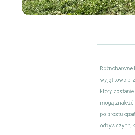
Różnobarwne kw
wyjątkowo przy
który zostani
mogą znaleźć s
po prostu opaś
odżywczych, k