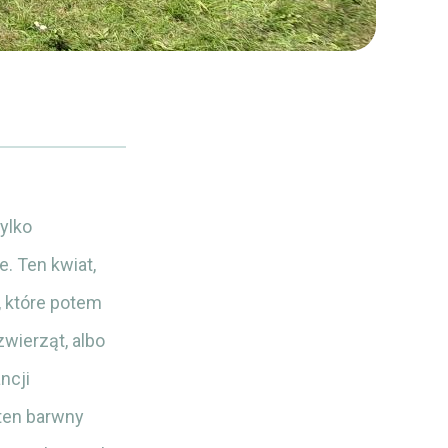
tylko
. Ten kwiat,
 które potem
wierząt, albo
ncji
ten barwny