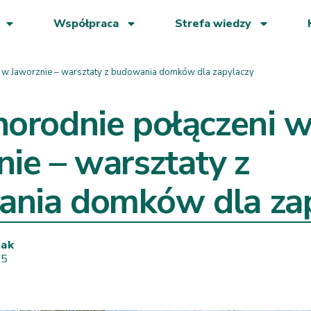
Współpraca
Strefa wiedzy
i w Jaworznie – warsztaty z budowania domków dla zapylaczy
norodnie połączeni 
nie – warsztaty z
nia domków dla zap
wak
25