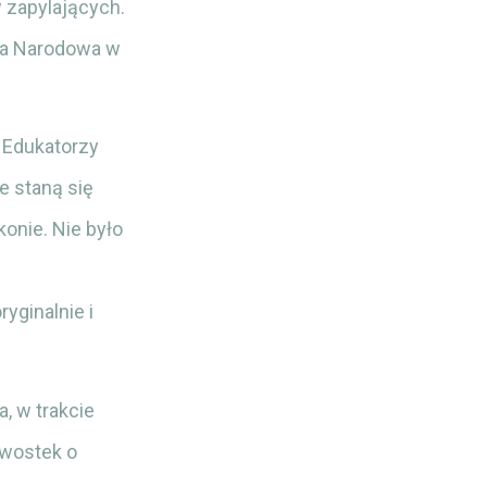
 zapylających.
owa Narodowa w
. Edukatorzy
e staną się
konie. Nie było
yginalnie i
, w trakcie
awostek o