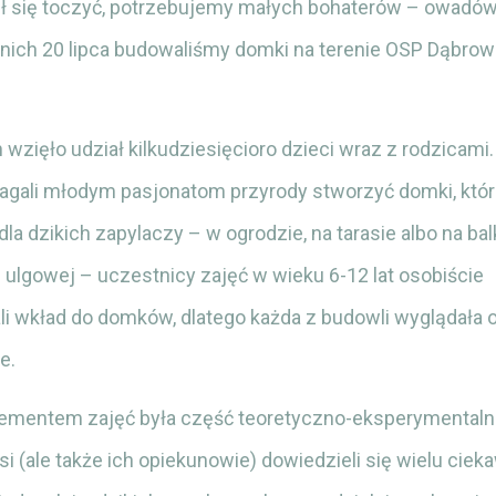
gł się toczyć, potrzebujemy małych bohaterów – owadów
a nich 20 lipca budowaliśmy domki na terenie OSP Dąbr
wzięło udział kilkudziesięcioro dzieci wraz z rodzicami
gali młodym pasjonatom przyrody stworzyć domki, któr
la dzikich zapylaczy – w ogrodzie, na tarasie albo na bal
 ulgowej – uczestnicy zajęć w wieku 6-12 lat osobiście
 wkład do domków, dlatego każda z budowli wyglądała or
e.
lementem zajęć była część teoretyczno-eksperymentalna
si (ale także ich opiekunowie) dowiedzieli się wielu ciek