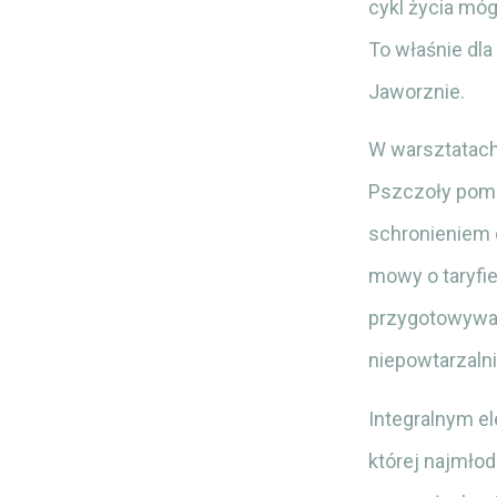
cykl życia mó
To właśnie dl
Jaworznie.
W warsztatach 
Pszczoły poma
schronieniem d
mowy o taryfie
przygotowywali
niepowtarzalni
Integralnym e
której najmłod