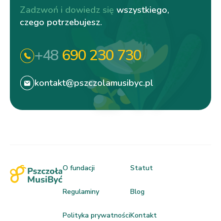
Zadzwoń i dowiedz się
wszystkiego,
czego potrzebujesz.
+48
690 230 730
kontakt@pszczolamusibyc.pl
O fundacji
Statut
Regulaminy
Blog
Polityka prywatności
Kontakt