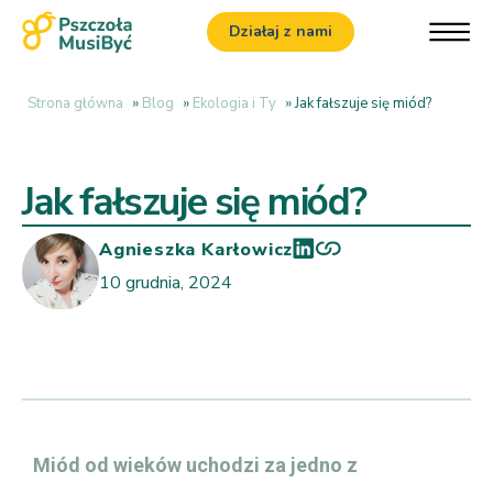
Działaj z nami
Strona główna
»
Blog
»
Ekologia i Ty
»
Jak fałszuje się miód?
Jak fałszuje się miód?
Agnieszka Karłowicz
10 grudnia, 2024
Miód od wieków uchodzi za jedno z