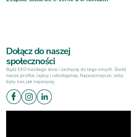
Dołącz do naszej
społeczności
Bądź EKO każdego dnia i zachęcaj do tego innych. Śledź
nasze profile, lajkuj i udostępniaj. Najważniejsze, żeby
było nas jak najwięcej.