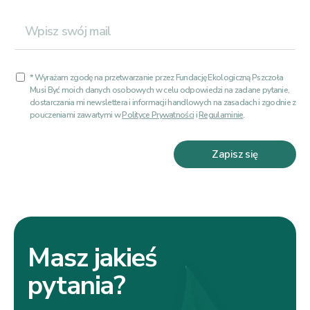
* Wyrażam zgodę na przetwarzanie przez Fundację Ekologiczną Pszczoła
Musi Być moich danych osobowych w celu odpowiedzi na zadane pytanie,
dostarczania mi newslettera i informacji handlowych na zasadach i zgodnie z
pouczeniami zawartymi w
Polityce Prywatności
i
Regulaminie
.
Zapisz się
Masz jakieś
pytania?