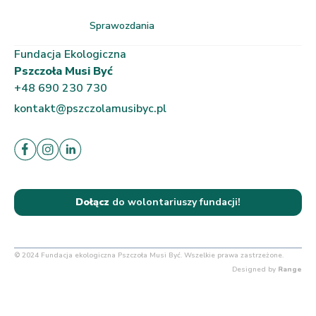
Sprawozdania
Fundacja Ekologiczna
Pszczoła Musi Być
+48 690 230 730
kontakt@pszczolamusibyc.pl
Dołącz
do wolontariuszy fundacji!
© 2024 Fundacja ekologiczna Pszczoła Musi Być. Wszelkie prawa zastrzeżone.
Designed by
Range