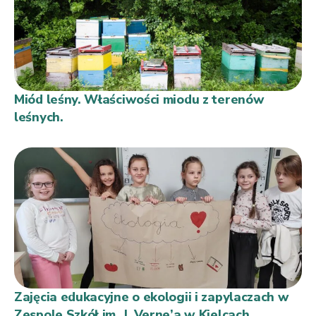
Miód leśny. Właściwości miodu z terenów
leśnych.
Zajęcia edukacyjne o ekologii i zapylaczach w
Zespole Szkół im. J. Verne’a w Kielcach