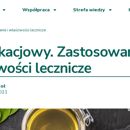
Współpraca
Strefa wiedzy
ie i właściwości lecznicze
kacjowy. Zastosowan
wości lecznicze
ioł
2021