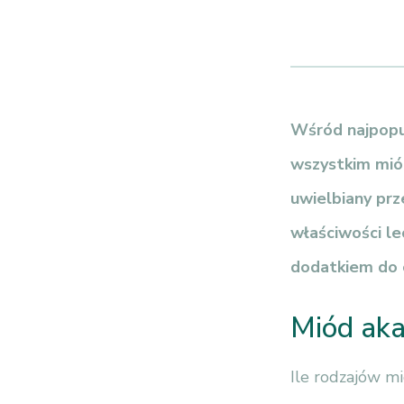
Wśród najpopu
wszystkim miód
uwielbiany prz
właściwości le
dodatkiem do c
Miód aka
Ile rodzajów mi