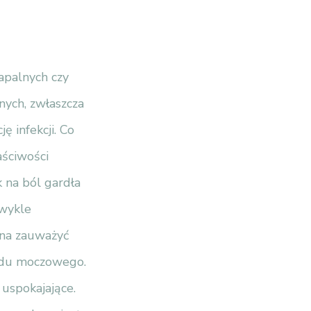
apalnych czy
nych, zwłaszcza
ę infekcji. Co
aściwości
k na ból gardła
zwykle
żna zauważyć
ładu moczowego.
 uspokajające.