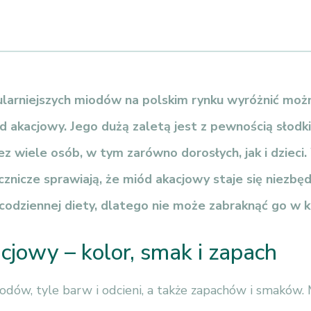
larniejszych miodów na polskim rynku wyróżnić moż
 akacjowy. Jego dużą zaletą jest z pewnością słodk
ez wiele osób, w tym zarówno dorosłych, jak i dziec
cznicze sprawiają, że miód akacjowy staje się niezb
odziennej diety, dlatego nie może zabraknąć go w k
cjowy – kolor, smak i zapach
odów, tyle barw i odcieni, a także zapachów i smaków.