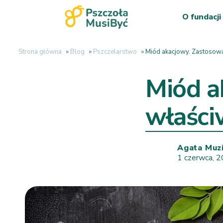
O fundacji
Strona główna
»
Blog
»
Pszczelarstwo
»
Miód akacjowy. Zastosowan
Miód a
właści
Agata Muz
1 czerwca, 