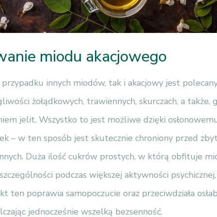
wanie miodu akacjowego
 przypadku innych miodów, tak i akacjowy jest poleca
liwości żołądkowych, trawiennych, skurczach, a także, 
iem jelit. Wszystko to jest możliwe dzięki osłonowemu
k – w ten sposób jest skutecznie chroniony przed zbyt
nych. Duża ilość cukrów prostych, w którą obfituje mi
szczególności podczas większej aktywności psychicznej,
ukt ten poprawia samopoczucie oraz przeciwdziała osłab
lczając jednocześnie wszelką bezsenność.