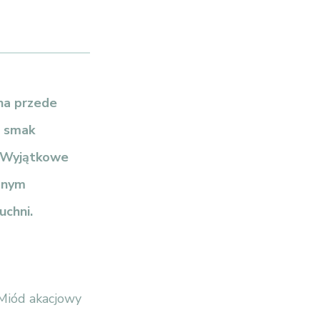
na przede
i smak
i. Wyjątkowe
ędnym
uchni.
 Miód akacjowy