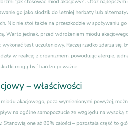
 brzmi “jak stosować miód akacjowy?”. Otóż najlepszym
wanie go jako słodzik do letniej herbaty lub alternat
ach. Nic nie stoi także na przeszkodzie w spożywaniu g
czką. Warto jednak, przed wdrożeniem miodu akacjowego
 wykonać test uczuleniowy. Raczej rzadko zdarza się, 
dziły w reakcję z organizmem, powodując alergie, jedn
 skutki mogą być bardzo poważne.
cjowy – właściwości
 miodu akacjowego, poza wymienionymi powyżej, można
pływ na ogólne samopoczucie ze względu na wysoką 
Stanowią one aż 80% całości – pozostała część to gł