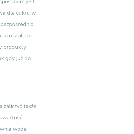
 sposobem jest
ywa dla cukru w
o bezpośrednio
 jako stałego
by produkty
ak gdy już do
 zaliczyć także
zawartość
ównie woda,