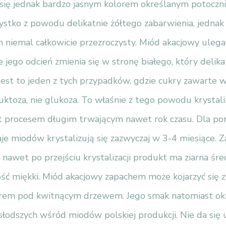
 się jednak bardzo jasnym kolorem określanym potoczni
stko z powodu delikatnie żółtego zabarwienia, jednak 
on niemal całkowicie przezroczysty. Miód akacjowy ulega 
 jego odcień zmienia się w stronę białego, który deli
Jest to jeden z tych przypadków, gdzie cukry zawarte 
uktoza, nie glukoza. To właśnie z tego powodu krystal
t procesem długim trwającym nawet rok czasu. Dla po
je miodów krystalizują się zazwyczaj w 3-4 miesiące. Z
 nawet po przejściu krystalizacji produkt ma ziarna śred
ość miękki. Miód akacjowy zapachem może kojarzyć się z
rem pod kwitnącym drzewem. Jego smak natomiast okr
jsłodszych wśród miodów polskiej produkcji. Nie da się u