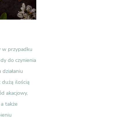
ny w przypadku
gdy do czynienia
 działaniu
 dużą ilością
ód akacjowy,
 a także
ieniu