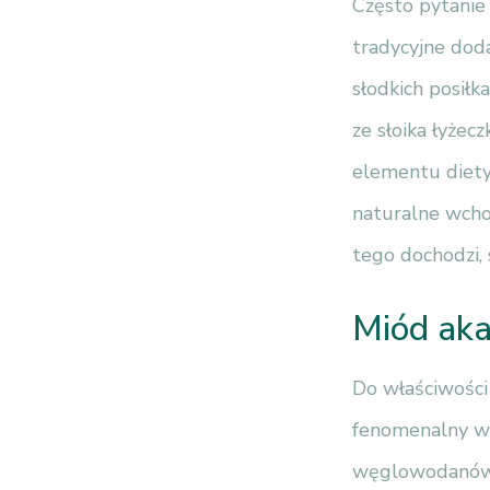
Często pytanie
tradycyjne doda
słodkich posiłk
ze słoika łyże
elementu diety,
naturalne wcho
tego dochodzi,
Miód aka
Do właściwości
fenomenalny w
węglowodanów. 