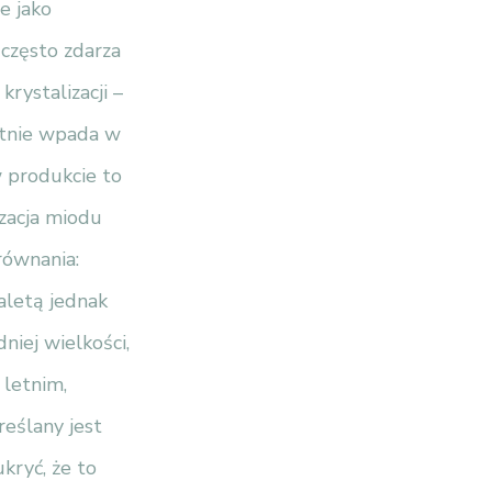
e jako
często zdarza
krystalizacji –
katnie wpada w
w produkcie to
izacja miodu
równania:
aletą jednak
niej wielkości,
 letnim,
eślany jest
kryć, że to