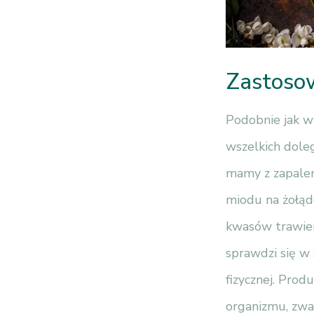
Zastoso
Podobnie jak w
wszelkich doleg
mamy z zapalen
miodu na żołąde
kwasów trawien
sprawdzi się w 
fizycznej. Prod
organizmu, zwa