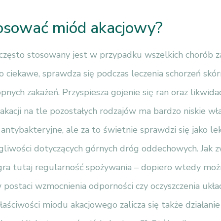
osować miód akacjowy?
często stosowany jest w przypadku wszelkich chorób z
o ciekawe, sprawdza się podczas leczenia schorzeń skór
nych zakażeń. Przyspiesza gojenie się ran oraz likwidacj
kacji na tle pozostałych rodzajów ma bardzo niskie wł
 antybakteryjne, ale za to świetnie sprawdzi się jako le
egliwości dotyczących górnych dróg oddechowych. Jak 
gra tutaj regularność spożywania – dopiero wtedy mo
w postaci wzmocnienia odporności czy oczyszczenia uk
łaściwości miodu akacjowego zalicza się także działanie