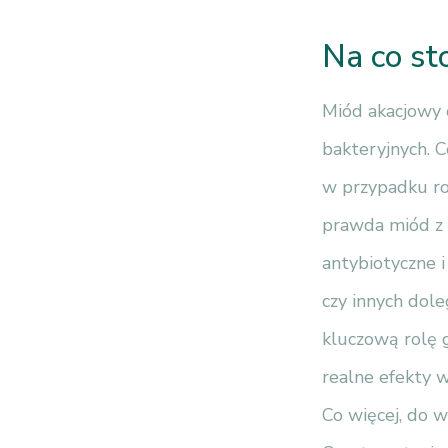
Na co st
Miód akacjowy 
bakteryjnych. C
w przypadku rop
prawda miód z a
antybiotyczne i
czy innych dol
kluczową rolę 
realne efekty 
Co więcej, do w