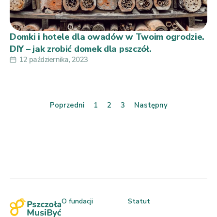
Domki i hotele dla owadów w Twoim ogrodzie.
DIY – jak zrobić domek dla pszczół.
12 października, 2023
Poprzedni
1
2
3
Następny
O fundacji
Statut