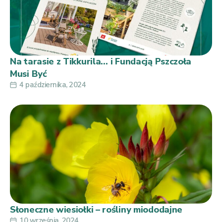
Na tarasie z Tikkurila… i Fundacją Pszczoła
Musi Być
4 października, 2024
Słoneczne wiesiołki – rośliny miododajne
10 września, 2024