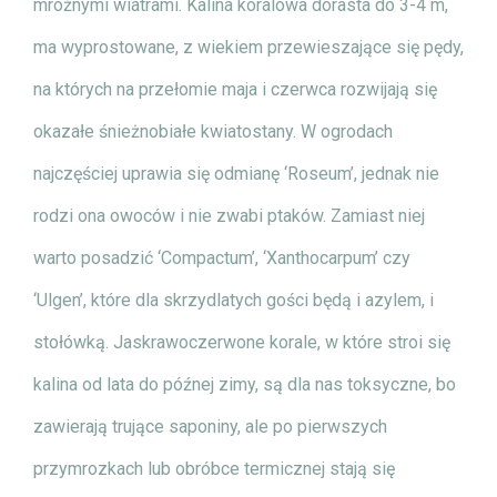
mroźnymi wiatrami. Kalina koralowa dorasta do 3-4 m,
ma wyprostowane, z wiekiem przewieszające się pędy,
na których na przełomie maja i czerwca rozwijają się
okazałe śnieżnobiałe kwiatostany. W ogrodach
najczęściej uprawia się odmianę ‘Roseum’, jednak nie
rodzi ona owoców i nie zwabi ptaków. Zamiast niej
warto posadzić ‘Compactum’, ‘Xanthocarpum’ czy
‘Ulgen’, które dla skrzydlatych gości będą i azylem, i
stołówką. Jaskrawoczerwone korale, w które stroi się
kalina od lata do późnej zimy, są dla nas toksyczne, bo
zawierają trujące saponiny, ale po pierwszych
przymrozkach lub obróbce termicznej stają się