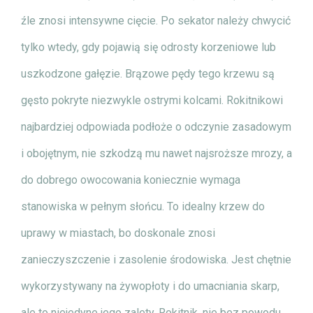
źle znosi intensywne cięcie. Po sekator należy chwycić
tylko wtedy, gdy pojawią się odrosty korzeniowe lub
uszkodzone gałęzie. Brązowe pędy tego krzewu są
gęsto pokryte niezwykle ostrymi kolcami. Rokitnikowi
najbardziej odpowiada podłoże o odczynie zasadowym
i obojętnym, nie szkodzą mu nawet najsroższe mrozy, a
do dobrego owocowania koniecznie wymaga
stanowiska w pełnym słońcu. To idealny krzew do
uprawy w miastach, bo doskonale znosi
zanieczyszczenie i zasolenie środowiska. Jest chętnie
wykorzystywany na żywopłoty i do umacniania skarp,
ale to niejedyne jego zalety. Rokitnik, nie bez powodu