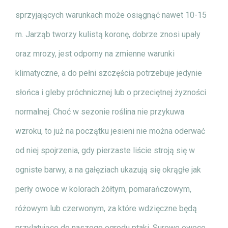
sprzyjających warunkach może osiągnąć nawet 10-15
m. Jarząb tworzy kulistą koronę, dobrze znosi upały
oraz mrozy, jest odporny na zmienne warunki
klimatyczne, a do pełni szczęścia potrzebuje jedynie
słońca i gleby próchnicznej lub o przeciętnej żyzności
normalnej. Choć w sezonie roślina nie przykuwa
wzroku, to już na początku jesieni nie można oderwać
od niej spojrzenia, gdy pierzaste liście stroją się w
ogniste barwy, a na gałęziach ukazują się okrągłe jak
perły owoce w kolorach żółtym, pomarańczowym,
różowym lub czerwonym, za które wdzięczne będą
przylatujące do naszego ogrodu ptaki. Surowe owoce