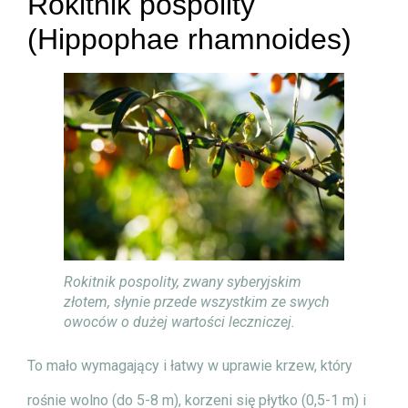
Rokitnik pospolity
(Hippophae rhamnoides)
Rokitnik pospolity, zwany syberyjskim
złotem, słynie przede wszystkim ze swych
owoców o dużej wartości leczniczej.
To mało wymagający i łatwy w uprawie krzew, który
rośnie wolno (do 5-8 m), korzeni się płytko (0,5-1 m) i