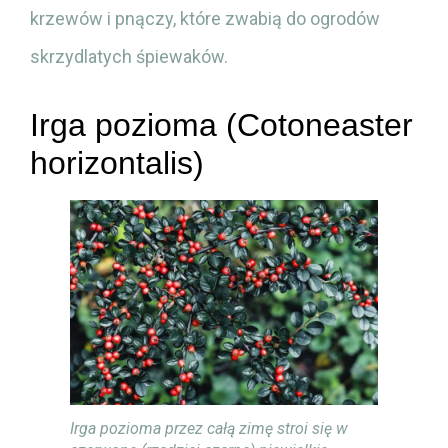
krzewów i pnączy, które zwabią do ogrodów
skrzydlatych śpiewaków.
Irga pozioma (Cotoneaster
horizontalis)
Irga pozioma przez całą zimę stroi się w