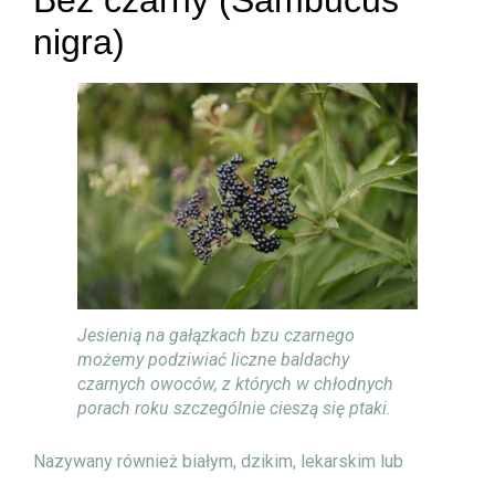
nigra)
Jesienią na gałązkach bzu czarnego
możemy podziwiać liczne baldachy
czarnych owoców, z których w chłodnych
porach roku szczególnie cieszą się ptaki.
Nazywany również białym, dzikim, lekarskim lub