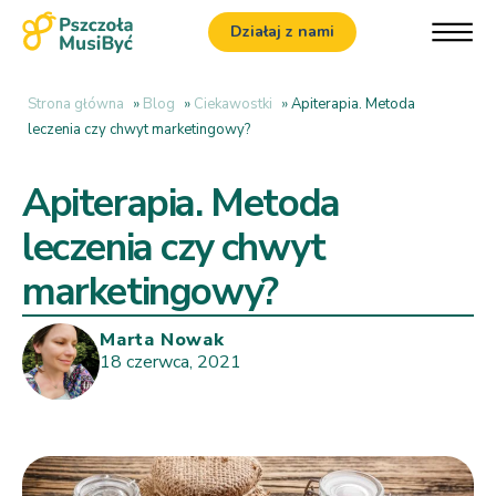
Działaj z nami
Strona główna
»
Blog
»
Ciekawostki
»
Apiterapia. Metoda
leczenia czy chwyt marketingowy?
Apiterapia. Metoda
leczenia czy chwyt
marketingowy?
Marta Nowak
18 czerwca, 2021