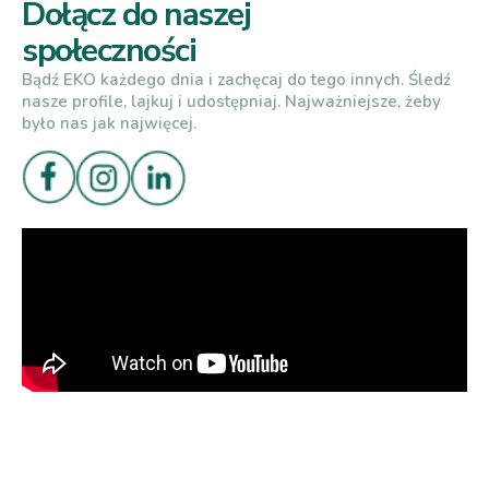
Dołącz do naszej
społeczności
Bądź EKO każdego dnia i zachęcaj do tego innych. Śledź
nasze profile, lajkuj i udostępniaj. Najważniejsze, żeby
było nas jak najwięcej.