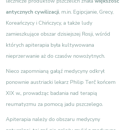
lecznicze produktów pszczelich znała
większość
antycznych cywilizacji
, m.in. Egipcjanie, Grecy,
Koreańczycy i Chińczycy, a także ludy
zamieszkujące obszar dzisiejszej Rosji, wśród
których apiterapia była kultywowana
nieprzerwanie aż do czasów nowożytnych.
Nieco zapomnianą gałąź medycyny odkrył
ponownie austriacki lekarz Philip Terč końcem
XIX w., prowadząc badania nad terapią
reumatyzmu za pomocą jadu pszczelego.
Apiterapia należy do obszaru medycyny