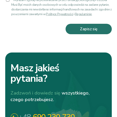
* Wyrażam zgodę na przetwarzanie przez Fundację Ekologiczną Pszczoła
Musi Być moich danych osobowych w celu odpowiedzi na zadane pytanie,
dostarczania mi newslettera i informacji handlowych na zasadach i zgodnie z
pouczeniami zawartymi w
Polityce Prywatności
i
Regulaminie
.
Zapisz się
Masz jakieś
pytania?
Zadzwoń i dowiedz się
wszystkiego,
czego potrzebujesz.