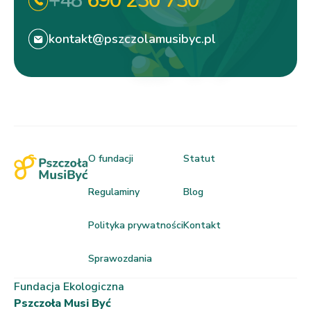
+48
690 230 730
kontakt@pszczolamusibyc.pl
O fundacji
Statut
Regulaminy
Blog
Polityka prywatności
Kontakt
Sprawozdania
Fundacja Ekologiczna
Pszczoła Musi Być