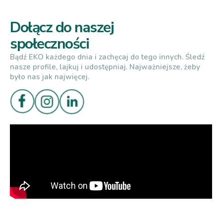
Dołącz do naszej
społeczności
Bądź EKO każdego dnia i zachęcaj do tego innych. Śledź
nasze profile, lajkuj i udostępniaj. Najważniejsze, żeby
było nas jak najwięcej.