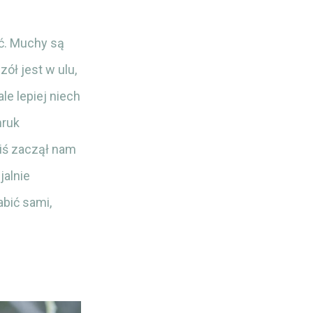
ć. Muchy są
ół jest w ulu,
le lepiej niech
mruk
ziś zaczął nam
jalnie
abić sami,