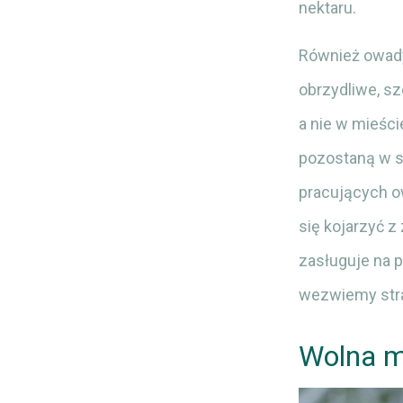
nektaru.
Również owady
obrzydliwe, sz
a nie w mieści
pozostaną w s
pracujących ow
się kojarzyć z
zasługuje na p
wezwiemy stra
Wolna m