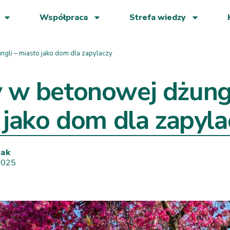
Współpraca
Strefa wiedzy
gli – miasto jako dom dla zapylaczy
w betonowej dżungl
 jako dom dla zapyla
wak
 2025