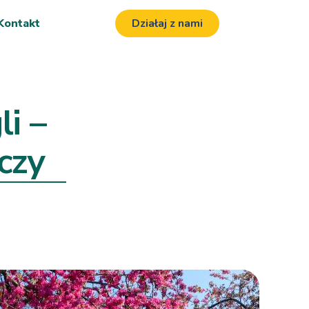
Kontakt
Działaj z nami
i –
czy