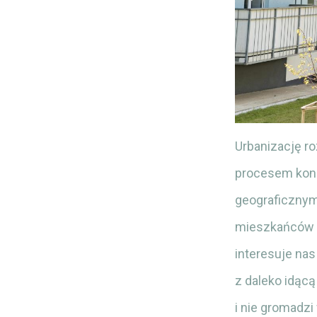
Urbanizację r
procesem konc
geograficznym
mieszkańców m
interesuje nas
z daleko idącą
i nie gromadzi