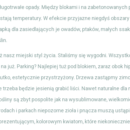
długotrwałe opady. Między blokami i na zabetonowanych 
tają temperatury. W efekcie przyjazne niegdyś obszary 
apką dla zasiedlających je owadów, ptaków, małych ssak
lin.
ż nasz miejski styl życia. Staliśmy się wygodni. Wszys
 na już. Parking? Najlepiej tuż pod blokiem, zaraz obok h
iutko, estetycznie przystrzyżony. Drzewa zastąpmy zim
 trzeba będzie jesienią grabić liści. Nawet naturalne dla 
ośliny są zbyt pospolite jak na wysublimowane, wielkomi
odach i parkach niepozorne zioła i pnącza muszą ustąp
 prezentującym, kolorowym kwiatom, które niekoniecznie