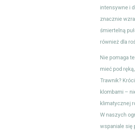
intensywne i 
znacznie wzras
śmiertelną puł
również dla roś
Nie pomaga te
mieć pod ręką,
Trawnik? Króc
klombami – nie
klimatycznej r
W naszych ogr
wspaniale się