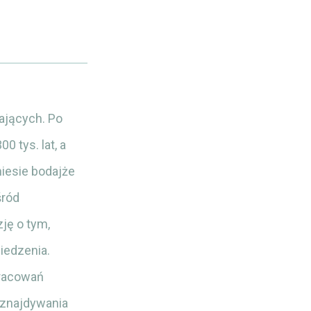
ających. Po
0 tys. lat, a
niesie bodajże
śród
ję o tym,
iedzenia.
pracowań
 znajdywania