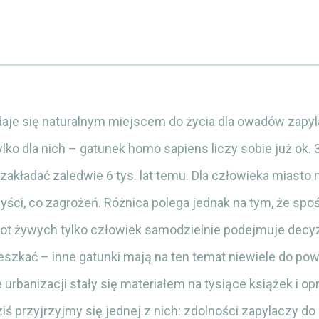
daje się naturalnym miejscem do życia dla owadów zapyl
lko dla nich – gatunek homo sapiens liczy sobie już ok. 30
zakładać zaledwie 6 tys. lat temu. Dla człowieka miasto 
yści, co zagrożeń. Różnica polega jednak na tym, że spo
tot żywych tylko człowiek samodzielnie podejmuje decyz
szkać – inne gatunki mają na ten temat niewiele do pow
rbanizacji stały się materiałem na tysiące książek i o
ś przyjrzyjmy się jednej z nich: zdolności zapylaczy do