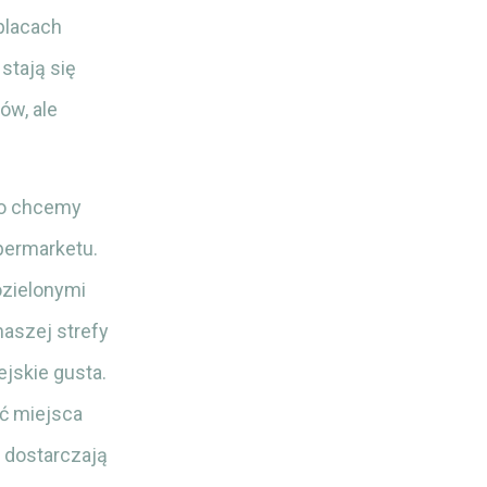
placach
stają się
ów, ale
tko chcemy
ipermarketu.
ozielonymi
naszej strefy
ejskie gusta.
ić miejsca
 dostarczają