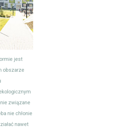
ormie jest
im obszarze
u
 ekologicznym
alnie związane
eba nie chłonie
działać nawet