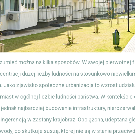
ozumieć można na kilka sposobów. W swojej pierwotnej f
entracji dużej liczby ludności na stosunkowo niewielk
. Jako zjawisko społeczne urbanizacja to wzrost udział
iast w ogólnej liczbie ludności państwa. W kontekście
 jednak najbardziej budowanie infrastruktury, nierozerw
 ingerencją w zastany krajobraz. Obciążona, udeptana gl
 wody, co skutkuje suszą, której nie są w stanie przeciw