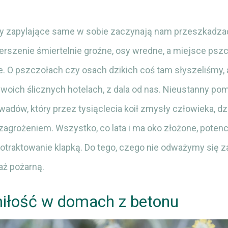
 zapylające same w sobie zaczynają nam przeszkadza
erszenie śmiertelnie groźne, osy wredne, a miejsce pszcz
e. O pszczołach czy osach dzikich coś tam słyszeliśmy, a
woich ślicznych hotelach, z dala od nas. Nieustanny po
adów, który przez tysiąclecia koił zmysły człowieka, d
 zagrożeniem. Wszystko, co lata i ma oko złożone, potenc
otraktowanie klapką. Do tego, czego nie odważymy się z
ż pożarną.
iłość w domach z betonu