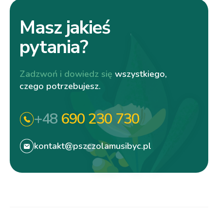
Masz jakieś
pytania?
Zadzwoń i dowiedz się
wszystkiego,
czego potrzebujesz.
+48
690 230 730
kontakt@pszczolamusibyc.pl