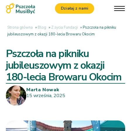
Działaj z nami
Strona główna
»
Blog
»
Z życia Fundacji
»
Pszczoła na pikniku
jubileuszowym z okazji 180-lecia Browaru Okocim
Pszczoła na pikniku
jubileuszowym z okazji
180-lecia Browaru Okocim
Marta Nowak
15 września, 2025