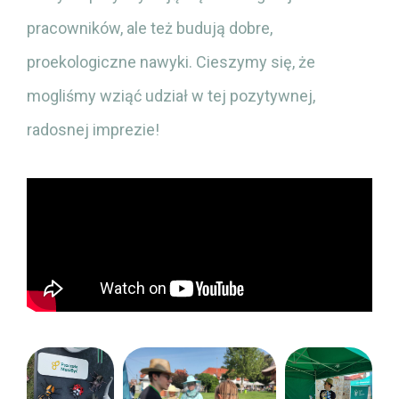
pracowników, ale też budują dobre,
proekologiczne nawyki. Cieszymy się, że
mogliśmy wziąć udział w tej pozytywnej,
radosnej imprezie!