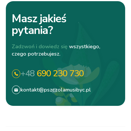
Masz jakieś
pytania?
Zadzwoń i dowiedz się
wszystkiego,
czego potrzebujesz.
+48
690 230 730
kontakt@pszczolamusibyc.pl