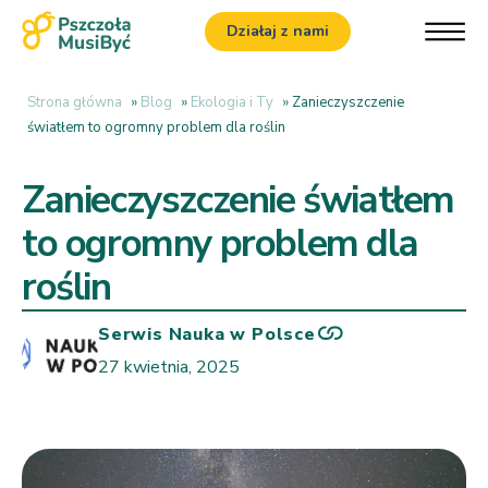
Działaj z nami
Strona główna
»
Blog
»
Ekologia i Ty
»
Zanieczyszczenie
światłem to ogromny problem dla roślin
Zanieczyszczenie światłem
to ogromny problem dla
roślin
Serwis Nauka w Polsce
27 kwietnia, 2025