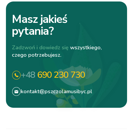
Masz jakieś
pytania?
Zadzwoń i dowiedz się
wszystkiego,
czego potrzebujesz.
+48
690 230 730
kontakt@pszczolamusibyc.pl