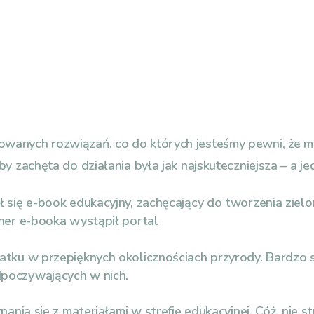
wanych rozwiązań, co do których jesteśmy pewni, że m
by zachęta do działania była jak najskuteczniejsza – a 
ię e-book edukacyjny, zachęcający do tworzenia zielony
ner e-booka wystąpił portal
ku w przepięknych okolicznościach przyrody. Bardzo s
poczywających w nich.
nia się z materiałami w strefie edukacyjnej. Cóż, nie st