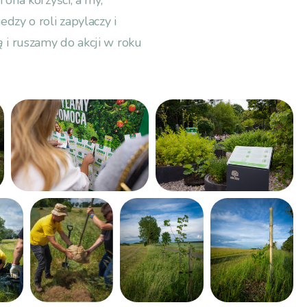
 ona korzyści, a my,
dzy o roli zapylaczy i
ą
i ruszamy do akcji w roku