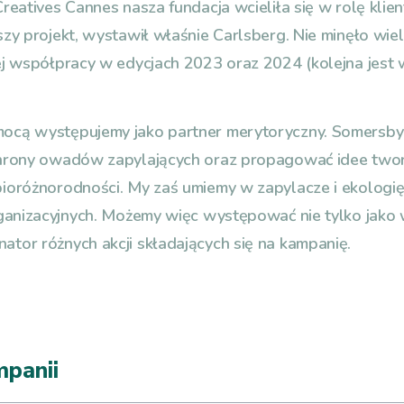
eatives Cannes nasza fundacja wcieliła się w rolę klien
zy projekt, wystawił właśnie Carlsberg. Nie minęło wie
ej współpracy w edycjach 2023 oraz 2024 (kolejna jest 
cą występujemy jako partner merytoryczny. Somersby j
chrony owadów zapylających oraz propagować idee two
ioróżnorodności. My zaś umiemy w zapylacze i ekologię,
rganizacyjnych. Możemy więc występować nie tylko jako 
tor różnych akcji składających się na kampanię.
panii