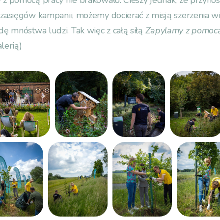
 z pomocą pracy nie brakowało. Cieszy jednak, że przynosi
 zasięgów kampanii, możemy docierać z misją szerzenia wie
ę mnóstwa ludzi. Tak więc z całą siłą
Zapylamy z pomoc
lerią)