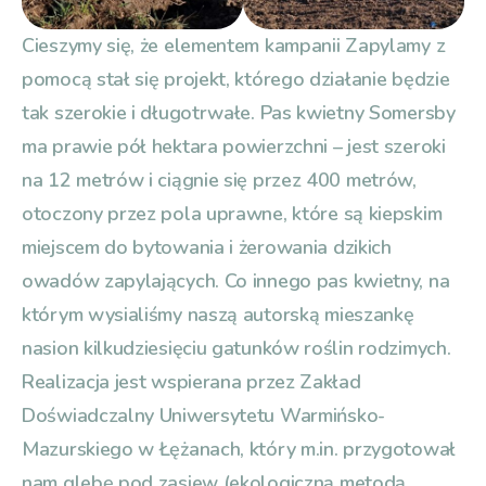
Cieszymy się, że elementem kampanii Zapylamy z
pomocą stał się projekt, którego działanie będzie
tak szerokie i długotrwałe. Pas kwietny Somersby
ma prawie pół hektara powierzchni – jest szeroki
na 12 metrów i ciągnie się przez 400 metrów,
otoczony przez pola uprawne, które są kiepskim
miejscem do bytowania i żerowania dzikich
owadów zapylających. Co innego pas kwietny, na
którym wysialiśmy naszą autorską mieszankę
nasion kilkudziesięciu gatunków roślin rodzimych.
Realizacja jest wspierana przez Zakład
Doświadczalny Uniwersytetu Warmińsko-
Mazurskiego w Łężanach, który m.in. przygotował
nam glebę pod zasiew (ekologiczną metodą