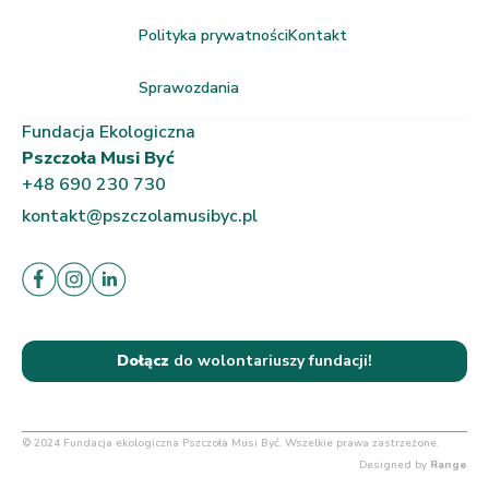
Polityka prywatności
Kontakt
Sprawozdania
Fundacja Ekologiczna
Pszczoła Musi Być
+48 690 230 730
kontakt@pszczolamusibyc.pl
Dołącz
do wolontariuszy fundacji!
© 2024 Fundacja ekologiczna Pszczoła Musi Być. Wszelkie prawa zastrzeżone.
Designed by
Range