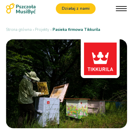
Działaj z nami
Strona główna
Projekty
Pasieka firmowa Tikkurila
»
»