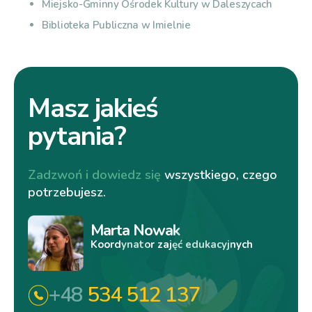
Miejsko-Gminny Ośrodek Kultury w Daleszycach
Biblioteka Publiczna w Imielnie
Masz jakieś
pytania?
Zadzwoń i dowiedz się
wszystkiego, czego
potrzebujesz.
Marta Nowak
Koordynator zajęć edukacyjnych
+48
534 512 137