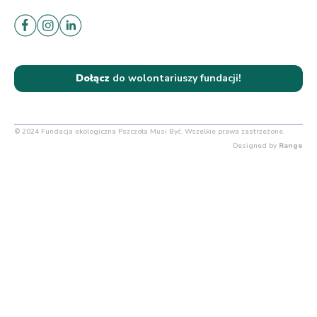
Dołącz
do wolontariuszy fundacji!
© 2024 Fundacja ekologiczna Pszczoła Musi Być. Wszelkie prawa zastrzeżone.
Designed by
Range