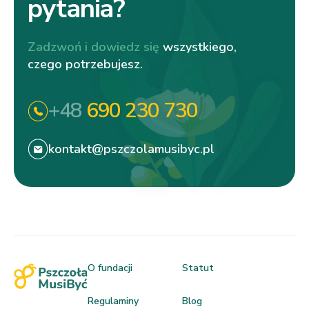
pytania?
Zadzwoń i dowiedz się
wszystkiego,
czego potrzebujesz.
+48
690 230 730
kontakt@pszczolamusibyc.pl
O fundacji
Statut
Regulaminy
Blog