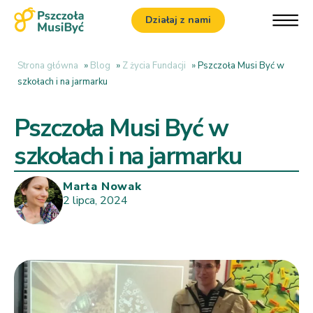
Działaj z nami
Strona główna
»
Blog
»
Z życia Fundacji
»
Pszczoła Musi Być w
szkołach i na jarmarku
Pszczoła Musi Być w
szkołach i na jarmarku
Marta Nowak
2 lipca, 2024