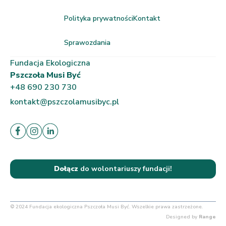
Polityka prywatności
Kontakt
Sprawozdania
Fundacja Ekologiczna
Pszczoła Musi Być
+48 690 230 730
kontakt@pszczolamusibyc.pl
Dołącz
do wolontariuszy fundacji!
© 2024 Fundacja ekologiczna Pszczoła Musi Być. Wszelkie prawa zastrzeżone.
Designed by
Range