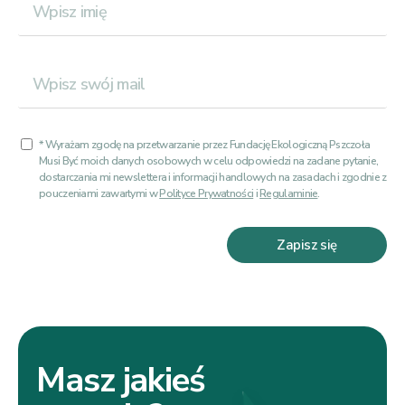
* Wyrażam zgodę na przetwarzanie przez Fundację Ekologiczną Pszczoła
Musi Być moich danych osobowych w celu odpowiedzi na zadane pytanie,
dostarczania mi newslettera i informacji handlowych na zasadach i zgodnie z
pouczeniami zawartymi w
Polityce Prywatności
i
Regulaminie
.
Zapisz się
Masz jakieś