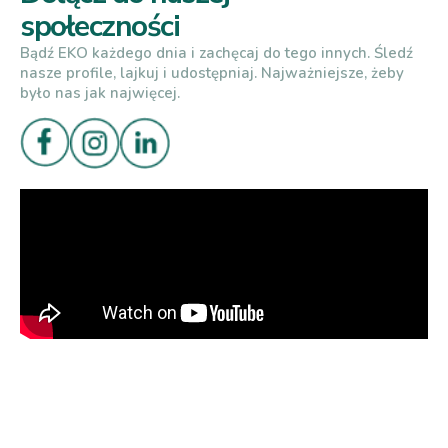
społeczności
Bądź EKO każdego dnia i zachęcaj do tego innych. Śledź
nasze profile, lajkuj i udostępniaj. Najważniejsze, żeby
było nas jak najwięcej.