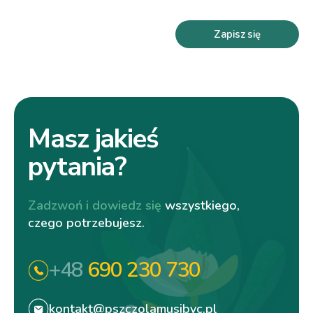
Zapisz się
Masz jakieś
pytania?
Zadzwoń i dowiedz się
wszystkiego,
czego potrzebujesz.
+48
690 230 730
kontakt@pszczolamusibyc.pl