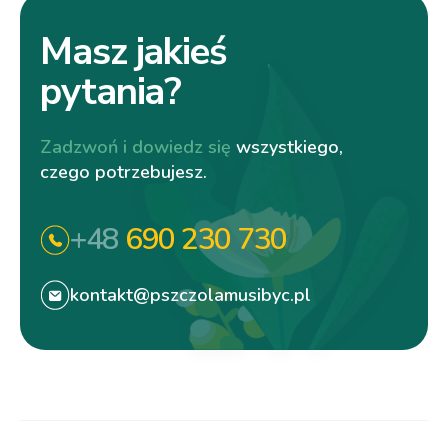
Masz jakieś
pytania?
Zadzwoń i dowiedz się
wszystkiego,
czego potrzebujesz.
+48
690 230 730
kontakt@pszczolamusibyc.pl