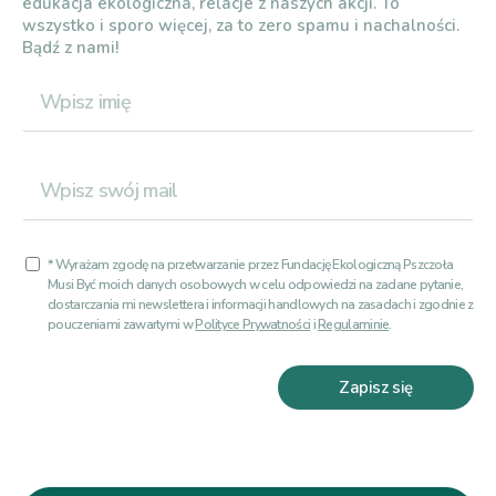
edukacja ekologiczna, relacje z naszych akcji. To
wszystko i sporo więcej, za to zero spamu i nachalności.
Bądź z nami!
* Wyrażam zgodę na przetwarzanie przez Fundację Ekologiczną Pszczoła
Musi Być moich danych osobowych w celu odpowiedzi na zadane pytanie,
dostarczania mi newslettera i informacji handlowych na zasadach i zgodnie z
pouczeniami zawartymi w
Polityce Prywatności
i
Regulaminie
.
Zapisz się