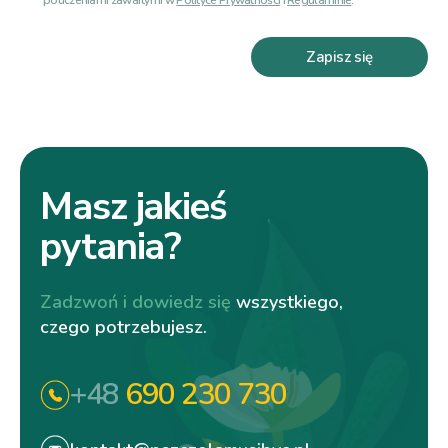
Zapisz się
Masz jakieś
pytania?
Zadzwoń i dowiedz się
wszystkiego,
czego potrzebujesz.
+48
690 230 730