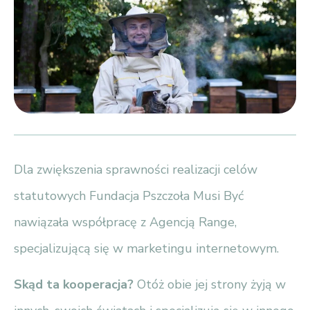
Dla zwiększenia sprawności realizacji celów
statutowych Fundacja Pszczoła Musi Być
nawiązała współpracę z Agencją Range,
specjalizującą się w marketingu internetowym.
Skąd ta kooperacja?
Otóż obie jej strony żyją w