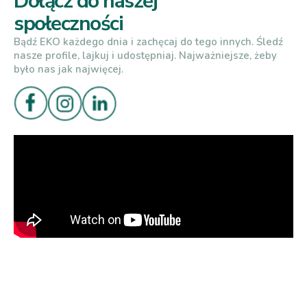
Dołącz do naszej
społeczności
Bądź EKO każdego dnia i zachęcaj do tego innych. Śledź
nasze profile, lajkuj i udostępniaj. Najważniejsze, żeby
było nas jak najwięcej.