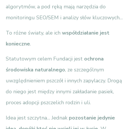
algorytmów, a pod ręką mają narzędzia do
monitoringu SEO/SEM i analizy słów kluczowych…
To różne światy, ale ich
współdziałanie jest
konieczne
.
Statutowym celem Fundacji jest
ochrona
środowiska naturalnego
, ze szczególnym
uwzględnieniem pszczół i innych zapylaczy. Drogą
do niego jest między innymi zakładanie pasiek,
proces adopcji pszczelich rodzin i uli.
Idea jest szczytna… Jednak
pozostanie jedynie
ideą, dopóki ktoś nie wcieli jej w życie.
W