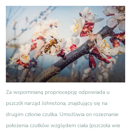
Za wspomnianą propriocepcję odpowiada u
pszczół narząd Johnstona, znajdujący się na
drugim członie czułka. Umożliwia on rozeznanie
położenia czułków względem ciała (pszczoła wie