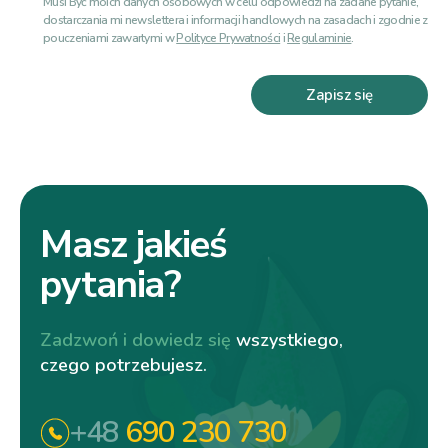
Musi Być moich danych osobowych w celu odpowiedzi na zadane pytanie,
dostarczania mi newslettera i informacji handlowych na zasadach i zgodnie z
pouczeniami zawartymi w
Polityce Prywatności
i
Regulaminie
.
Zapisz się
Masz jakieś
pytania?
Zadzwoń i dowiedz się
wszystkiego,
czego potrzebujesz.
+48
690 230 730