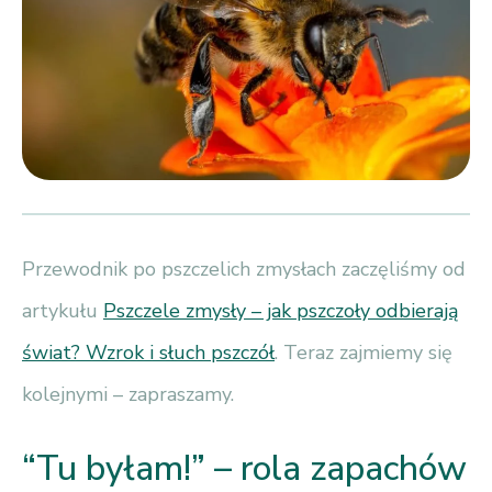
Przewodnik po pszczelich zmysłach zaczęliśmy od
artykułu
Pszczele zmysły – jak pszczoły odbierają
świat? Wzrok i słuch pszczół
. Teraz zajmiemy się
kolejnymi – zapraszamy.
“Tu byłam!” – rola zapachów