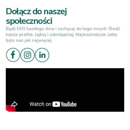
Dołącz do naszej
społeczności
Bądź EKO każdego dnia i zachęcaj do tego innych. Śledź
nasze profile, lajkuj i udostępniaj. Najważniejsze, żeby
było nas jak najwięcej.