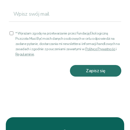
* Wyrażam zgodę na przetwarzanie przez Fundację Ekologiczną
Pszczoła Musi Być moich danych osobowych w celu odpowiedzi na
zadane pytanie, dostarczania mi newslettera i informacji handlowych na
zasadach i zgodnie z pouczeniami zawartymi w
Polityce Prywatności
i
Regulaminie
.
Zapisz się