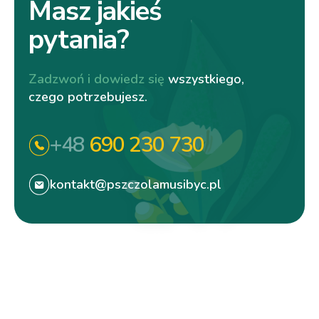
Masz jakieś
pytania?
Zadzwoń i dowiedz się
wszystkiego,
czego potrzebujesz.
+48
690 230 730
kontakt@pszczolamusibyc.pl