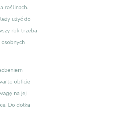
a roślinach.
leży użyć do
wszy rok trzeba
o osobnych
sadzeniem
warto obficie
wagę na jej
ce. Do dołka