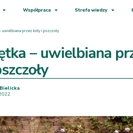
Współpraca
Strefa wiedzy
– uwielbiana przez koty i pszczoły
ętka – uwielbiana pr
pszczoły
Bielicka
 2022