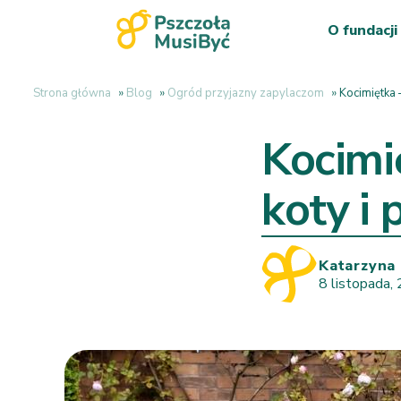
O fundacji
Strona główna
»
Blog
»
Ogród przyjazny zapylaczom
»
Kocimiętka 
Kocimi
koty i 
Katarzyna 
8 listopada,