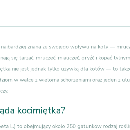
t najbardziej znana ze swojego wpływu na koty — mruc
ynają się tarzać, mruczeć, miauczeć, gryźć i kopać tyln
ętka nie jest jednak tylko używką dla kotów — to także
ziom w walce z wieloma schorzeniami oraz jeden z ul
czy.
ąda kocimiętka?
eta L.) to obejmujący około 250 gatunków rodzaj rośli