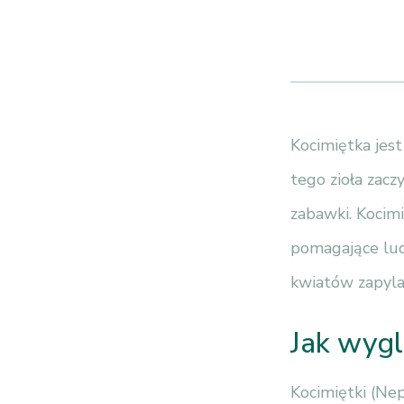
Kocimiętka jes
tego zioła zacz
zabawki. Kocimi
pomagające lud
kwiatów zapyla
Jak wygl
Kocimiętki (Nep