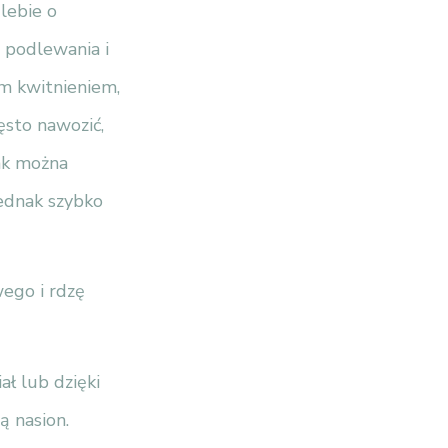
glebie o
 podlewania i
ym kwitnieniem,
zęsto nawozić,
ak można
jednak szybko
ego i rdzę
ał lub dzięki
ą nasion.