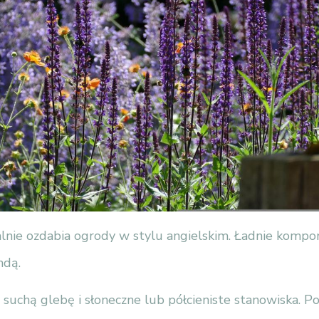
alnie ozdabia ogrody w stylu angielskim. Ładnie kompon
ndą.
 suchą glebę i słoneczne lub półcieniste stanowiska. P