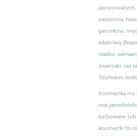
jasnotowatych.
pannonica, Nep
gatunków, międz
właściwą (Nepet
rzadko, odmian
zwierzaki, zaś 
Rzymskim hodow
Kocimiętka ma 
one jasnofioleto
karbowane lub 
kocimiętki to ro