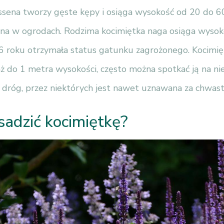
ssena tworzy gęste kępy i osiąga wysokość od 20 do 60
na w ogrodach. Rodzima kocimiętka naga osiąga wysok
 roku otrzymała status gatunku zagrożonego. Kocimię
ż do 1 metra wysokości, często można spotkać ją na ni
 dróg, przez niektórych jest nawet uznawana za chwast
sadzić kocimiętkę?