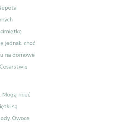
(Nepeta
nnych
ocimiętkę
ię jednak, choć
ywu na domowe
 Cesarstwie
y. Mogą mieć
iętki są
pody. Owoce