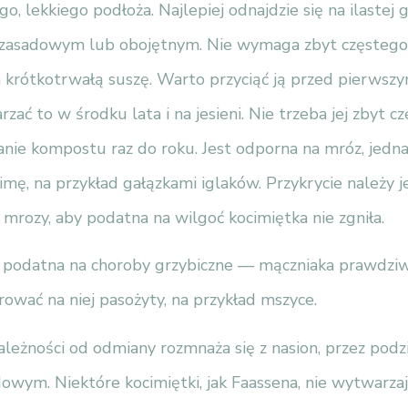
o, lekkiego podłoża. Najlepiej odnajdzie się na ilastej 
 zasadowym lub obojętnym. Nie wymaga zbyt częstego
a krótkotrwałą suszę. Warto przyciąć ją przed pierwsz
rzać to w środku lata i na jesieni. Nie trzeba jej zbyt c
anie kompostu raz do roku. Jest odporna na mróz, jedn
zimę, na przykład gałązkami iglaków. Przykrycie należy 
 mrozy, aby podatna na wilgoć kocimiętka nie zgniła.
t podatna na choroby grzybiczne — mączniaka prawdziw
ować na niej pasożyty, na przykład mszyce.
leżności od odmiany rozmnaża się z nasion, przez podzi
wym. Niektóre kocimiętki, jak Faassena, nie wytwarzaj