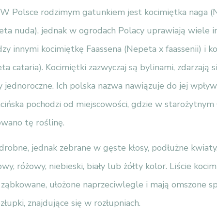
 W Polsce rodzimym gatunkiem jest kocimiętka naga 
eta nuda), jednak w ogrodach Polacy uprawiają wiele i
y innymi kocimiętkę Faassena (Nepeta x faassenii) i k
a cataria). Kocimiętki zazwyczaj są bylinami, zdarzają s
y jednoroczne. Ich polska nazwa nawiązuje do jej wpł
łacińska pochodzi od miejscowości, gdzie w starożytnym
ano tę roślinę.
drobne, jednak zebrane w gęste kłosy, podłużne kwiat
wy, różowy, niebieski, biały lub żółty kolor. Liście kocim
ząbkowane, ułożone naprzeciwlegle i mają omszone s
złupki, znajdujące się w rozłupniach.