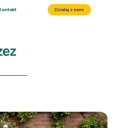
Kontakt
Działaj z nami
zez