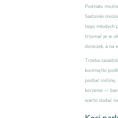
Podziału można 
Sadzonki można
tego młodych p
trzymać je w ok
doniczek, a na 
Trzeba zasadzić
kocimiętki podł
podlać roślinę,
korzenie — bard
warto dodać ni