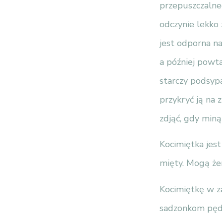
przepuszczalneg
odczynie lekko
jest odporna n
a później powta
starczy podsyp
przykryć ją na 
zdjąć, gdy miną
Kocimiętka jes
mięty. Mogą żer
Kocimiętkę w za
sadzonkom pędo