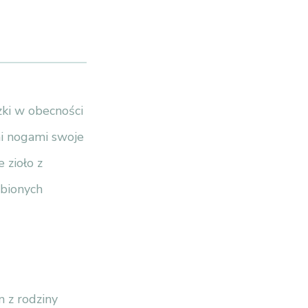
zki w obecności
ymi nogami swoje
 zioło z
ubionych
n z rodziny