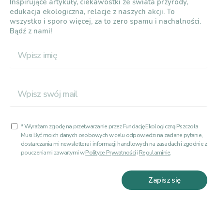
Inspirujące artykuły, ciekawostki ze świata przyrody,
edukacja ekologiczna, relacje z naszych akcji. To
wszystko i sporo więcej, za to zero spamu i nachalności.
Bądź z nami!
* Wyrażam zgodę na przetwarzanie przez Fundację Ekologiczną Pszczoła
Musi Być moich danych osobowych w celu odpowiedzi na zadane pytanie,
dostarczania mi newslettera i informacji handlowych na zasadach i zgodnie z
pouczeniami zawartymi w
Polityce Prywatności
i
Regulaminie
.
Zapisz się