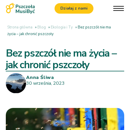
Działaj z nami
Strona główna
»
Blog
»
Ekologia i Ty
»
Bez pszczół nie ma
życia – jak chronić pszczoły
Bez pszczół nie ma życia –
jak chronić pszczoły
Anna Śliwa
30 września, 2023