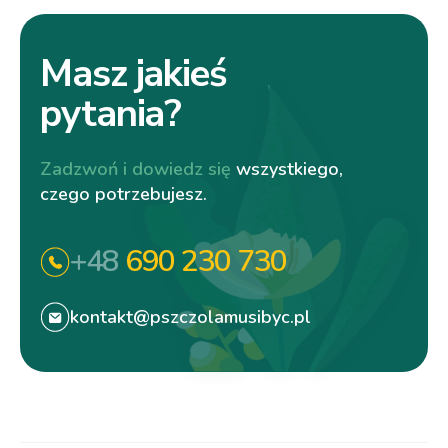
Masz jakieś
pytania?
Zadzwoń i dowiedz się
wszystkiego,
czego potrzebujesz.
+48
690 230 730
kontakt@pszczolamusibyc.pl