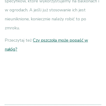
specyfików, które wykorzystujemy na balkonach i
w ogrodach. A jeśli już stosowanie ich jest
nieuniknione, koniecznie należy robić to po
zmroku.
Przeczytaj też
Czy pszczoła może popaść w
nałóg?