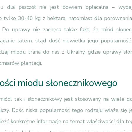
ru dla pszczół nie jest bowiem opłacalna – wyd
o tylko 30-40 kg z hektara, natomiast dla porównania:
 Do uprawy nie zachęca także fakt, że miód słone
ącznie latem, stąd dość niewielka jego popularność
odzaj miodu trafia do nas z Ukrainy, gdzie uprawy słon
miarów plantacji.
ości miodu słonecznikowego
miód, tak i słonecznikowy jest stosowany na wiele do
czy. Dość niska popularność tego rodzaju wiąże się j
aleźć konkretne informacje na temat właściwości dla t