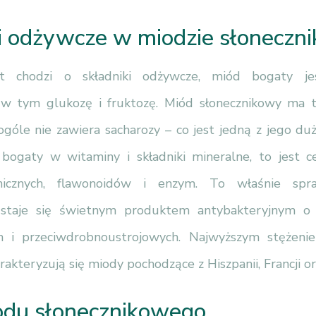
i odżywcze w miodzie słonecz
ast chodzi o składniki odżywcze, miód bogaty j
w tym glukozę i fruktozę. Miód słonecznikowy ma to
ogóle nie zawiera sacharozy – co jest jedną z jego duż
t bogaty w witaminy i składniki mineralne, to jest
icznych, flawonoidów i enzym. To właśnie spr
 staje się świetnym produktem antybakteryjnym o 
ch i przeciwdrobnoustrojowych. Najwyższym stężen
akteryzują się miody pochodzące z Hiszpanii, Francji o
odu słonecznikowego