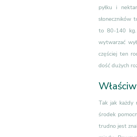
pyłku i nekta
słoneczników t
to 80-140 kg.
wytwarzać wył
częściej ten r
dość dużych roz
Właściw
Tak jak każdy 
środek pomocni
trudno jest zn