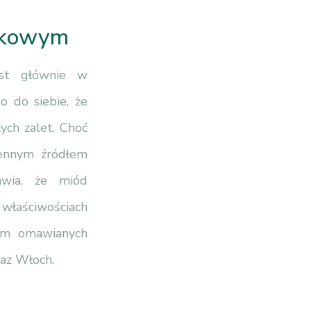
nikowym
est głównie w
 do siebie, że
ych zalet. Choć
 cennym źródłem
awia, że miód
właściwościach
iem omawianych
raz Włoch.