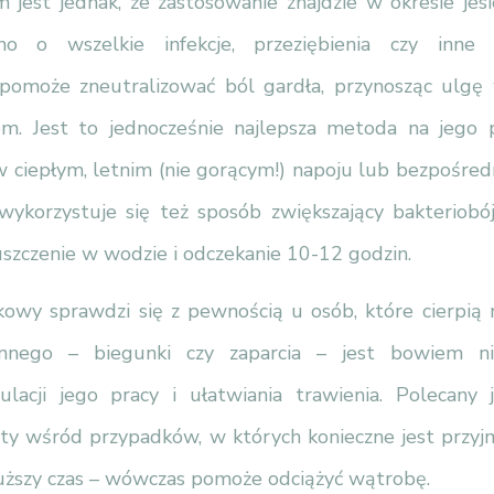
jest jednak, że zastosowanie znajdzie w okresie je
no o wszelkie infekcje, przeziębienia czy inne
pomoże zneutralizować ból gardła, przynosząc ulgę
em. Jest to jednocześnie najlepsza metoda na jego 
 ciepłym, letnim (nie gorącym!) napoju lub bezpośredn
wykorzystuje się też sposób zwiększający bakteriobój
uszczenie w wodzie i odczekanie 10-12 godzin.
kowy sprawdzi się z pewnością u osób, które cierpią 
ennego – biegunki czy zaparcia – jest bowiem ni
lacji jego pracy i ułatwiania trawienia. Polecany 
ty wśród przypadków, w których konieczne jest przyj
uższy czas – wówczas pomoże odciążyć wątrobę.