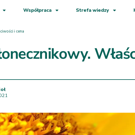
Współpraca
Strefa wiedzy
iwości i cena
łonecznikowy. Właśc
ioł
2021