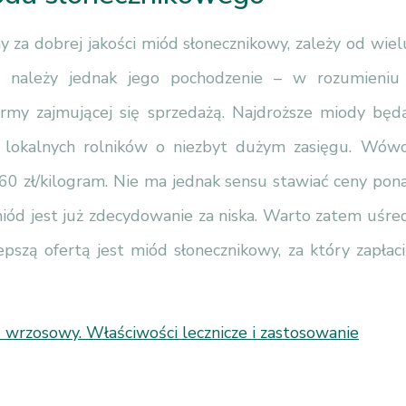
my za dobrej jakości miód słonecznikowy, zależy od wie
ch należy jednak jego pochodzenie – w rozumieniu
firmy zajmującej się sprzedażą. Najdroższe miody będ
d lokalnych rolników o niezbyt dużym zasięgu. Wów
60 zł/kilogram. Nie ma jednak sensu stawiać ceny pona
iód jest już zdecydowanie za niska. Warto zatem uśred
lepszą ofertą jest miód słonecznikowy, za który zapłac
 wrzosowy. Właściwości lecznicze i zastosowanie