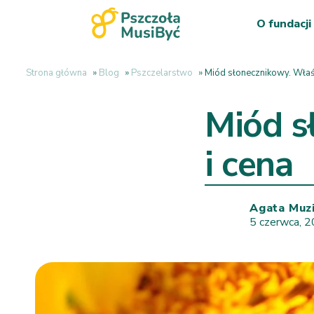
O fundacji
Strona główna
»
Blog
»
Pszczelarstwo
»
Miód słonecznikowy. Właśc
Miód s
i cena
Agata Muz
5 czerwca, 