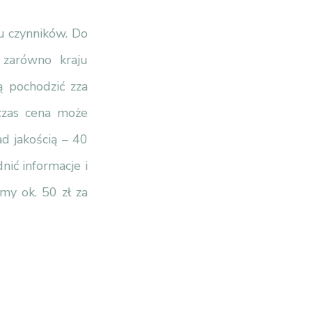
lu czynników. Do
 zarówno kraju
ą pochodzić zza
czas cena może
d jakością – 40
nić informacje i
imy ok. 50 zł za