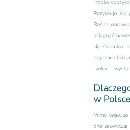
rzadko spotyka
Pozyskuje się 
Rośnie ona wła
osiągnąć nawet
się średnicą 
zagonach lub j
czekać – wystar
Dlaczego
w Polsc
Mimo tego, że 
one zazwyczaj