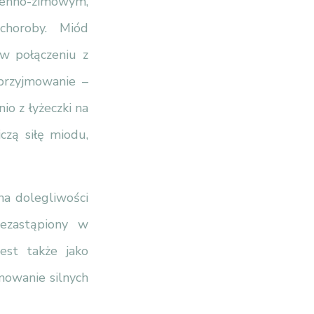
sienno-zimowym,
 choroby. Miód
 w połączeniu z
przyjmowanie –
io z łyżeczki na
czą siłę miodu,
na dolegliwości
ezastąpiony w
jest także jako
mowanie silnych