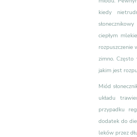
miodu. Pewnym 
kiedy nietrud
słonecznikowy 
ciepłym mleki
rozpuszczenie w
zimno. Często 
jakim jest rozp
Miód słoneczni
układu trawi
przypadku regu
dodatek do die
leków przez dł