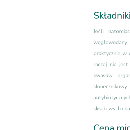
Składnik
Jeśli natomi
węglowodany, 
praktycznie w 
raczej nie jes
kwasów organ
słonecznikowy
antybiotyczny
składowych char
Cena mi