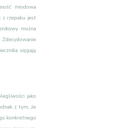
ajność miodowa
 z rzepaku jest
cznikowy można
. Zdecydowanie
ecznika sięgają
legliwości jako
ednak z tym, że
ego konkretnego