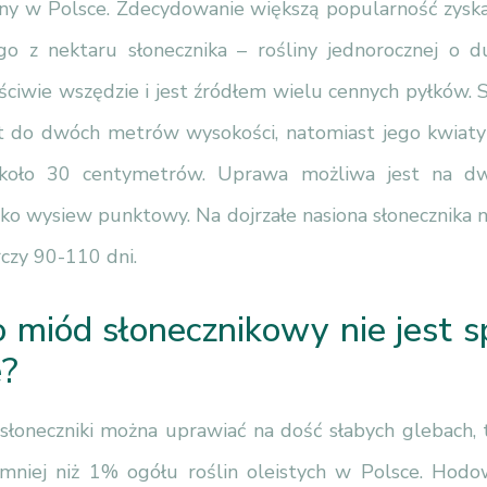
ny w Polsce. Zdecydowanie większą popularność zyska
go z nektaru słonecznika – rośliny jednorocznej o d
ściwie wszędzie i jest źródłem wielu cennych pyłków. 
 do dwóch metrów wysokości, natomiast jego kwiaty
około 30 centymetrów. Uprawa możliwa jest na d
ako wysiew punktowy. Na dojrzałe nasiona słonecznika n
czy 90-110 dni.
 miód słonecznikowy nie jest 
e?
słoneczniki można uprawiać na dość słabych glebach, t
 mniej niż 1% ogółu roślin oleistych w Polsce. Hod