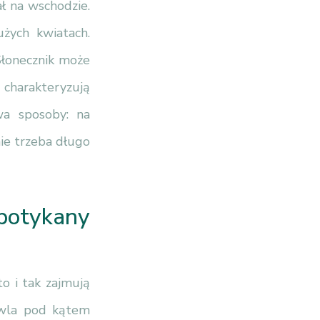
ł na wschodzie.
użych kwiatach.
Słonecznik może
 charakteryzują
wa sposoby: na
ie trzeba długo
spotykany
o i tak zajmują
owla pod kątem